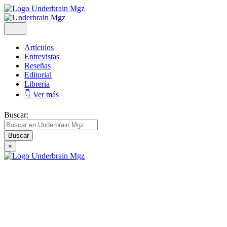
Artículos
Entrevistas
Reseñas
Editorial
Librería
👇 Ver más
Buscar:
×