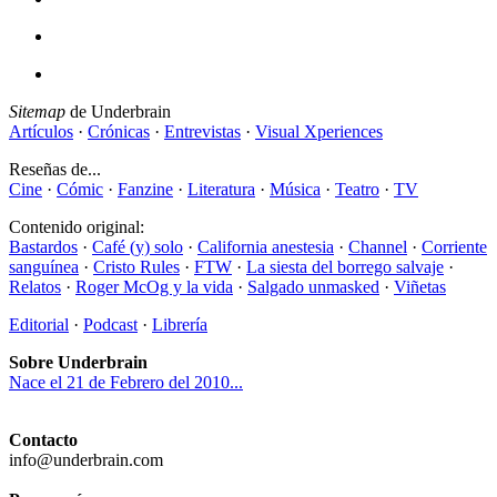
Sitemap
de Underbrain
Artículos
·
Crónicas
·
Entrevistas
·
Visual Xperiences
Reseñas de...
Cine
·
Cómic
·
Fanzine
·
Literatura
·
Música
·
Teatro
·
TV
Contenido original:
Bastardos
·
Café (y) solo
·
California anestesia
·
Channel
·
Corriente
sanguínea
·
Cristo Rules
·
FTW
·
La siesta del borrego salvaje
·
Relatos
·
Roger McOg y la vida
·
Salgado unmasked
·
Viñetas
Editorial
·
Podcast
·
Librería
Sobre Underbrain
Nace el 21 de Febrero del 2010...
Contacto
info@underbrain.com