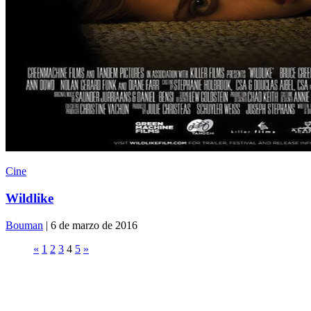
Cine
Wildlike
Bouman
| 6 de marzo de 2016
«
1
2
3
4
5
»