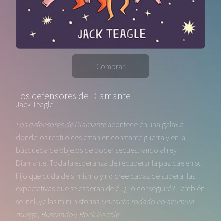
Comprar
Los defensores de Diamante
Jack Teagle
Los defensores de Diamante
acontece en una galaxia
donde los reptiloides están en constante guerra y en la
búsqueda de objetos de poder secuestrando al rey
Diamante. Toda la esperanza de recuperar la paz cae en su
hijo que duda de sí mismo y no cree capaz de superar las
expectativas que se esperan de él. ¿Lo conseguirá? También
se incluye las mini-historias
Un canto rodado no acumula
musgo
,
Buscando
y
Rock People
.