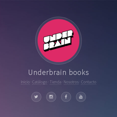
Underbrain books
Inicio
·
Catálogo
·
Tienda
·
Nosotros
·
Contacto