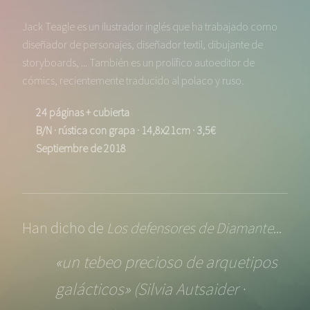
Jack Teagle es un ilustrador inglés que ha trabajado como
diseñador de personajes, diseñador textil, dibujante de
storyboards, ... También es un prolífico autoeditor de
cómics, recientemente traducido al polaco y ruso.
24 páginas + cubierta
B/N · rústica con grapa · 14,8x21cm · 3,5€
Septiembre de 2018
Han dicho de
Los defensores de Diamante
...
«un tebeo precioso de arquetipos
galácticos» (Silvia Autsaider ·