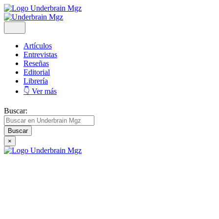
Artículos
Entrevistas
Reseñas
Editorial
Librería
👇 Ver más
Buscar:
×