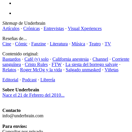
Sitemap
de Underbrain
Artículos
·
Crónicas
·
Entrevistas
·
Visual Xperiences
Reseñas de...
Cine
·
Cómic
·
Fanzine
·
Literatura
·
Música
·
Teatro
·
TV
Contenido original:
Bastardos
·
Café (y) solo
·
California anestesia
·
Channel
·
Corriente
sanguínea
·
Cristo Rules
·
FTW
·
La siesta del borrego salvaje
·
Relatos
·
Roger McOg y la vida
·
Salgado unmasked
·
Viñetas
Editorial
·
Podcast
·
Librería
Sobre Underbrain
Nace el 21 de Febrero del 2010...
Contacto
info@underbrain.com
Para envíos:
Consultar por privado