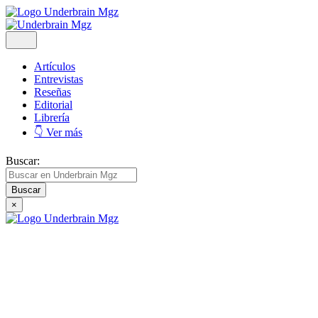
Artículos
Entrevistas
Reseñas
Editorial
Librería
👇 Ver más
Buscar:
×