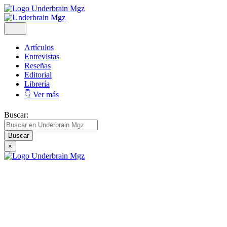
Artículos
Entrevistas
Reseñas
Editorial
Librería
👇 Ver más
Buscar:
×