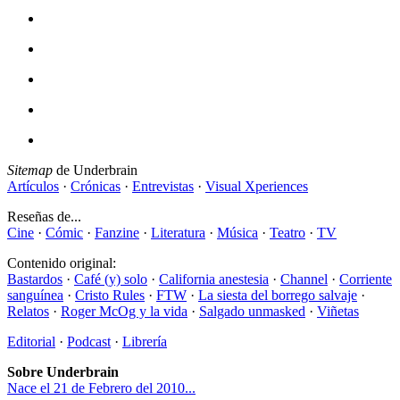
Sitemap
de Underbrain
Artículos
·
Crónicas
·
Entrevistas
·
Visual Xperiences
Reseñas de...
Cine
·
Cómic
·
Fanzine
·
Literatura
·
Música
·
Teatro
·
TV
Contenido original:
Bastardos
·
Café (y) solo
·
California anestesia
·
Channel
·
Corriente
sanguínea
·
Cristo Rules
·
FTW
·
La siesta del borrego salvaje
·
Relatos
·
Roger McOg y la vida
·
Salgado unmasked
·
Viñetas
Editorial
·
Podcast
·
Librería
Sobre Underbrain
Nace el 21 de Febrero del 2010...