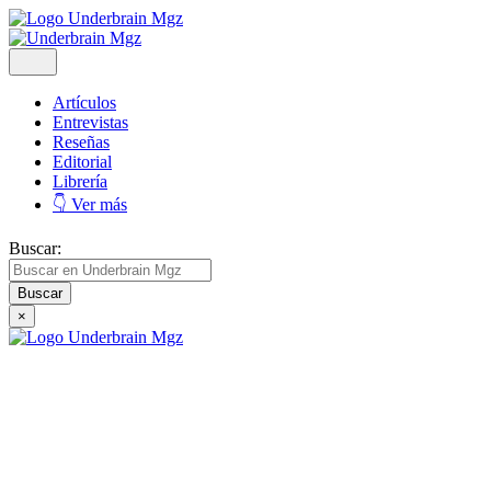
Artículos
Entrevistas
Reseñas
Editorial
Librería
👇 Ver más
Buscar:
×