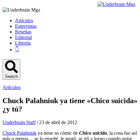
Artículos
Entrevistas
Reseñas
Editorial
Librería
👇
Search
Artículos
Chuck Palahniuk ya tiene «Chico suicida»
¿y tú?
Underbrain Staff
| 23 de abril de 2012
Chuck Palahniuk
ya tiene su cómic de
Chico suicida
, la cosa fue así
más o menos… se lo enseñé, le gustó, se rió y luego cuando quise