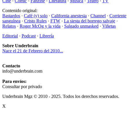
Cine
·
Cómic
·
Fanzine
·
Literatura
·
Música
·
Teatro
·
TV
Contenido original:
Bastardos
·
Café (y) solo
·
California anestesia
·
Channel
·
Corriente
sanguínea
·
Cristo Rules
·
FTW
·
La siesta del borrego salvaje
·
Relatos
·
Roger McOg y la vida
·
Salgado unmasked
·
Viñetas
Editorial
·
Podcast
·
Librería
Sobre Underbrain
Nace el 21 de Febrero del 2010...
Contacto
info@underbrain.com
Para envíos:
Consultar por privado
Underbrain Mgz © 2010 - 2025. Todos los derechos reservados.
X