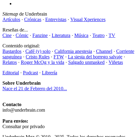
Sitemap
de Underbrain
Artículos
·
Crónicas
·
Entrevistas
·
Visual Xperiences
Reseñas de...
Cine
·
Cómic
·
Fanzine
·
Literatura
·
Música
·
Teatro
·
TV
Contenido original:
Bastardos
·
Café (y) solo
·
California anestesia
·
Channel
·
Corriente
sanguínea
·
Cristo Rules
·
FTW
·
La siesta del borrego salvaje
·
Relatos
·
Roger McOg y la vida
·
Salgado unmasked
·
Viñetas
Editorial
·
Podcast
·
Librería
Sobre Underbrain
Nace el 21 de Febrero del 2010...
Contacto
info@underbrain.com
Para envíos:
Consultar por privado
Underbrain Mgz © 2010 - 2025. Todos los derechos reservados.