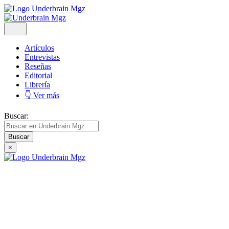
Artículos
Entrevistas
Reseñas
Editorial
Librería
👇 Ver más
Buscar:
×