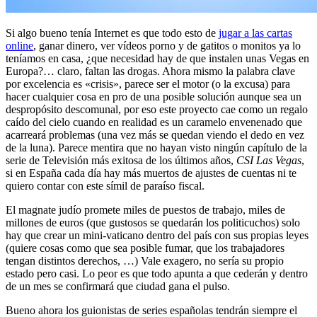
Si algo bueno tenía Internet es que todo esto de
jugar a las cartas
online
, ganar dinero, ver vídeos porno y de gatitos o monitos ya lo
teníamos en casa, ¿que necesidad hay de que instalen unas Vegas en
Europa?… claro, faltan las drogas. Ahora mismo la palabra clave
por excelencia es «crisis», parece ser el motor (o la excusa) para
hacer cualquier cosa en pro de una posible solución aunque sea un
despropósito descomunal, por eso este proyecto cae como un regalo
caído del cielo cuando en realidad es un caramelo envenenado que
acarreará problemas (una vez más se quedan viendo el dedo en vez
de la luna). Parece mentira que no hayan visto ningún capítulo de la
serie de Televisión más exitosa de los últimos años,
CSI Las Vegas
,
si en España cada día hay más muertos de ajustes de cuentas ni te
quiero contar con este símil de paraíso fiscal.
El magnate judío promete miles de puestos de trabajo, miles de
millones de euros (que gustosos se quedarán los politicuchos) solo
hay que crear un mini-vaticano dentro del país con sus propias leyes
(quiere cosas como que sea posible fumar, que los trabajadores
tengan distintos derechos, …) Vale exagero, no sería su propio
estado pero casi. Lo peor es que todo apunta a que cederán y dentro
de un mes se confirmará que ciudad gana el pulso.
Bueno ahora los guionistas de series españolas tendrán siempre el