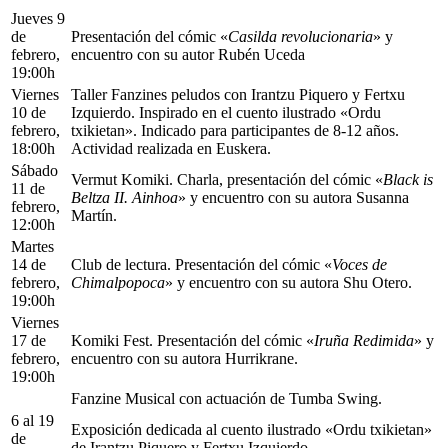
Jueves 9
de
Presentación del cómic «
Casilda revolucionaria
» y
febrero,
encuentro con su autor Rubén Uceda
19:00h
Viernes
Taller Fanzines peludos con Irantzu Piquero y Fertxu
10 de
Izquierdo. Inspirado en el cuento ilustrado «Ordu
febrero,
txikietan». Indicado para participantes de 8-12 años.
18:00h
Actividad realizada en Euskera.
Sábado
Vermut Komiki. Charla, presentación del cómic «
Black is
11 de
Beltza II. Ainhoa
» y encuentro con su autora Susanna
febrero,
Martín.
12:00h
Martes
14 de
Club de lectura. Presentación del cómic «
Voces de
febrero,
Chimalpopoca
» y encuentro con su autora Shu Otero.
19:00h
Viernes
17 de
Komiki Fest. Presentación del cómic «
Iruña Redimida
» y
febrero,
encuentro con su autora Hurrikrane.
19:00h
Fanzine Musical con actuación de Tumba Swing.
6 al 19
Exposición dedicada al cuento ilustrado «Ordu txikietan»
de
de Irantzu Piquero y Fertxu Izquierdo