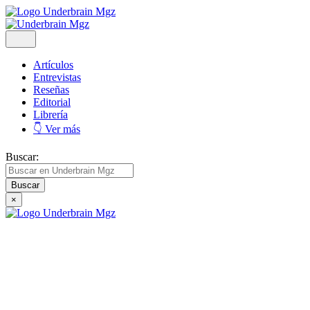
Artículos
Entrevistas
Reseñas
Editorial
Librería
👇 Ver más
Buscar:
×