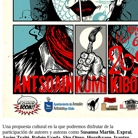
Una propuesta cultural en la que podremos disfrutar de la
participación de autores y autoras como
Susanna Martín
,
Exprai
,
Javier Traité
,
Rubén Uceda
,
Shu Otero
,
Hurrikrane
,
Irantzu