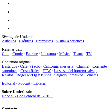
Sitemap
de Underbrain
Artículos
·
Crónicas
·
Entrevistas
·
Visual Xperiences
Reseñas de...
Cine
·
Cómic
·
Fanzine
·
Literatura
·
Música
·
Teatro
·
TV
Contenido original:
Bastardos
·
Café (y) solo
·
California anestesia
·
Channel
·
Corriente
sanguínea
·
Cristo Rules
·
FTW
·
La siesta del borrego salvaje
·
Relatos
·
Roger McOg y la vida
·
Salgado unmasked
·
Viñetas
Editorial
·
Podcast
·
Librería
Sobre Underbrain
Nace el 21 de Febrero del 2010...
Contacto