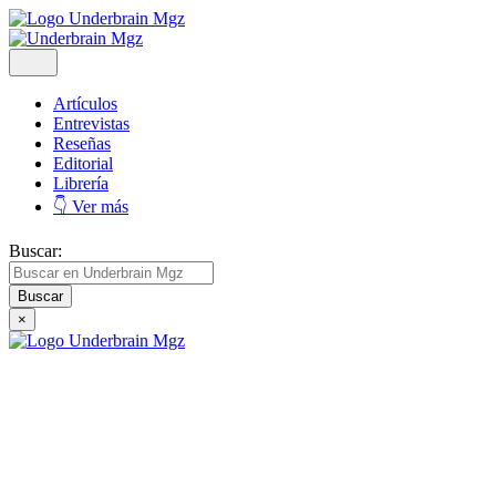
Artículos
Entrevistas
Reseñas
Editorial
Librería
👇 Ver más
Buscar:
×