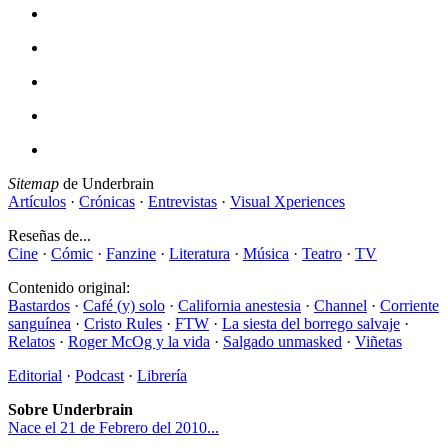
Sitemap
de Underbrain
Artículos
·
Crónicas
·
Entrevistas
·
Visual Xperiences
Reseñas de...
Cine
·
Cómic
·
Fanzine
·
Literatura
·
Música
·
Teatro
·
TV
Contenido original:
Bastardos
·
Café (y) solo
·
California anestesia
·
Channel
·
Corriente
sanguínea
·
Cristo Rules
·
FTW
·
La siesta del borrego salvaje
·
Relatos
·
Roger McOg y la vida
·
Salgado unmasked
·
Viñetas
Editorial
·
Podcast
·
Librería
Sobre Underbrain
Nace el 21 de Febrero del 2010...