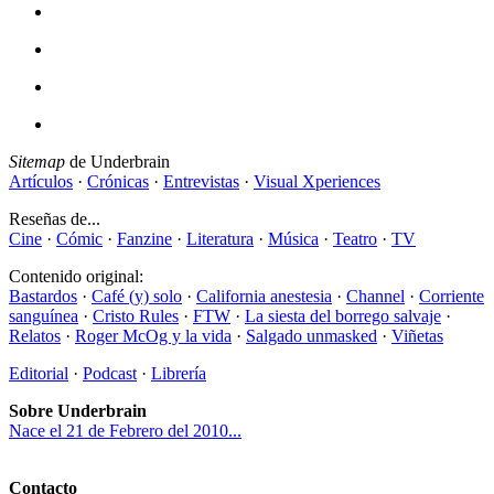
Sitemap
de Underbrain
Artículos
·
Crónicas
·
Entrevistas
·
Visual Xperiences
Reseñas de...
Cine
·
Cómic
·
Fanzine
·
Literatura
·
Música
·
Teatro
·
TV
Contenido original:
Bastardos
·
Café (y) solo
·
California anestesia
·
Channel
·
Corriente
sanguínea
·
Cristo Rules
·
FTW
·
La siesta del borrego salvaje
·
Relatos
·
Roger McOg y la vida
·
Salgado unmasked
·
Viñetas
Editorial
·
Podcast
·
Librería
Sobre Underbrain
Nace el 21 de Febrero del 2010...
Contacto