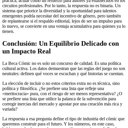
práctica, actuar como un refuerzo para autores ya establecidos en los
circuitos profesionales. Por lo tanto, la respuesta no es binaria. Un
sistema que priorice la diversidad y la oportunidad para talentos
emergentes podría necesitar del incentivo de género, pero también
de replantearse si el respaldo editorial, lejos de ser un impulso para
lo nuevo, se convierte en una ventaja acumulativa para quienes ya lo
tienen.
Conclusión: Un Equilibrio Delicado con
un Impacto Real
La Beca Cómic no es solo un concurso de calidad. Es una política
cultural activa. Los datos demuestran que las reglas del juego no son
neutrales: definen qué voces se escuchan y qué historias se cuentan.
La elección de incluir o no estos criterios extra no es técnica, sino
política y filosófica. ¿Se prefiere una lista que refleje una
«meritocracia» pura, con el riesgo de ser menos representativa? ¿O
se prefiere una lista que utilice la palanca de la subvención para
corregir inercias del mercado y apostar por una creación más rica y
variada?
La respuesta a esa pregunta define el tipo de industria del cómic que
queremos construir para el futuro. Y los números, en este caso,