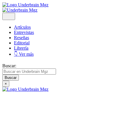
Artículos
Entrevistas
Reseñas
Editorial
Librería
👇 Ver más
Buscar:
×