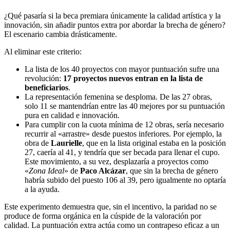
¿Qué pasaría si la beca premiara únicamente la calidad artística y la
innovación, sin añadir puntos extra por abordar la brecha de género?
El escenario cambia drásticamente.
Al eliminar este criterio:
La lista de los 40 proyectos con mayor puntuación sufre una
revolución:
17 proyectos nuevos entran en la lista de
beneficiarios
.
La representación femenina se desploma. De las 27 obras,
solo 11 se mantendrían entre las 40 mejores por su puntuación
pura en calidad e innovación.
Para cumplir con la cuota mínima de 12 obras, sería necesario
recurrir al «arrastre» desde puestos inferiores. Por ejemplo, la
obra de
Laurielle
, que en la lista original estaba en la posición
27, caería al 41, y tendría que ser becada para llenar el cupo.
Este movimiento, a su vez, desplazaría a proyectos como
«
Zona Ideal
» de
Paco Alcázar
, que sin la brecha de género
habría subido del puesto 106 al 39, pero igualmente no optaría
a la ayuda.
Este experimento demuestra que, sin el incentivo, la paridad no se
produce de forma orgánica en la cúspide de la valoración por
calidad. La puntuación extra actúa como un contrapeso eficaz a un