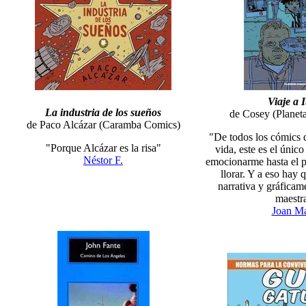
Viaje a I
La industria de los sueños
de Cosey (Planeta
de Paco Alcázar (Caramba Comics)
"De todos los cómics 
"Porque Alcázar es la risa"
vida, este es el únic
Néstor F.
emocionarme hasta el 
llorar. Y a eso hay
narrativa y gráficam
maestr
Joan Ma