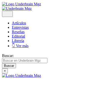
Artículos
Entrevistas
Reseñas
Editorial
Librería
👇 Ver más
Buscar:
×