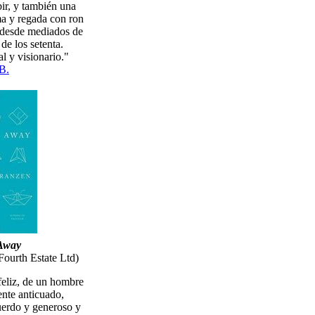
ir, y también una
ima y regada con ron
 desde mediados de
 de los setenta.
al y visionario."
B.
Away
Fourth Estate Ltd)
feliz, de un hombre
ente anticuado,
erdo y generoso y