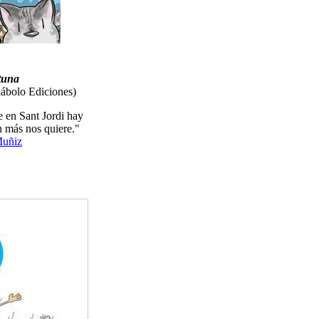
tuna
iábolo Ediciones)
 en Sant Jordi hay
n más nos quiere."
Muñiz