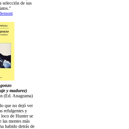
a selección de sus
latos."
ademont
r gonzo
zaje y madurez)
n (Ed. Anagrama)
 lo que no dejó ver
s refulgentes y
l loco de Hunter se
 las mentes más
 ha habido detrás de