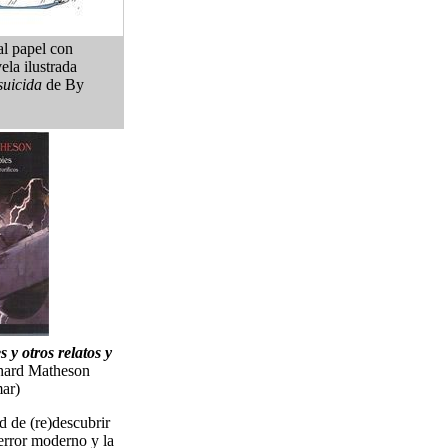
al papel con
ela ilustrada
suicida
de By
s y otros relatos y
hard Matheson
ar)
 de (re)descubrir
terror moderno y la