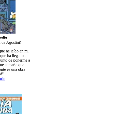
talia
 de Agostini)
que he leído en mi
o que ha llegado a
punto de ponerme a
 que sumarle que
ente es una obra
a!"
rín