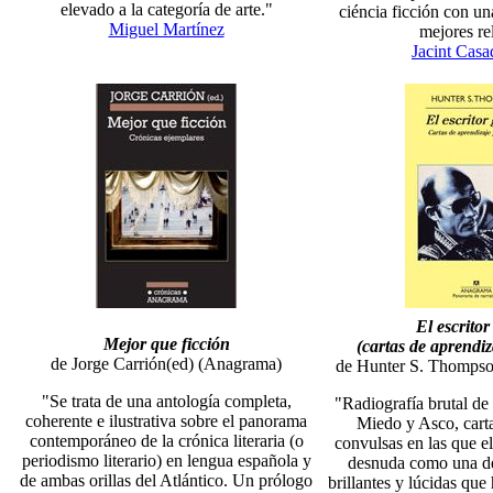
elevado a la categoría de arte."
ciéncia ficción con un
Miguel Martínez
mejores re
Jacint Cas
El escrito
Mejor que ficción
(cartas de aprendi
de Jorge Carrión(ed) (Anagrama)
de Hunter S. Thompso
"Se trata de una antología completa,
"Radiografía brutal de
coherente e ilustrativa sobre el panorama
Miedo y Asco, carta
contemporáneo de la crónica literaria (o
convulsas en las que e
periodismo literario) en lengua española y
desnuda como una de
de ambas orillas del Atlántico. Un prólogo
brillantes y lúcidas que