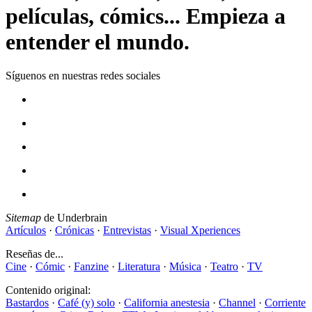
películas, cómics... Empieza a
entender el mundo.
Síguenos en nuestras redes sociales
Sitemap
de Underbrain
Artículos
·
Crónicas
·
Entrevistas
·
Visual Xperiences
Reseñas de...
Cine
·
Cómic
·
Fanzine
·
Literatura
·
Música
·
Teatro
·
TV
Contenido original:
Bastardos
·
Café (y) solo
·
California anestesia
·
Channel
·
Corriente