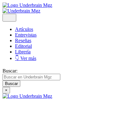
Artículos
Entrevistas
Reseñas
Editorial
Librería
👇 Ver más
Buscar:
×