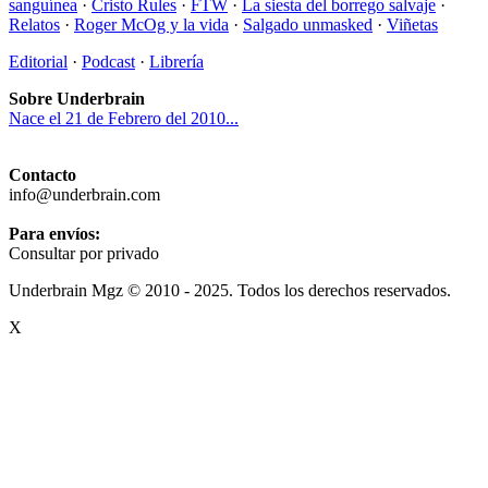
sanguínea
·
Cristo Rules
·
FTW
·
La siesta del borrego salvaje
·
Relatos
·
Roger McOg y la vida
·
Salgado unmasked
·
Viñetas
Editorial
·
Podcast
·
Librería
Sobre Underbrain
Nace el 21 de Febrero del 2010...
Contacto
info@underbrain.com
Para envíos:
Consultar por privado
Underbrain Mgz © 2010 - 2025. Todos los derechos reservados.
X