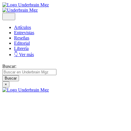
Artículos
Entrevistas
Reseñas
Editorial
Librería
👇 Ver más
Buscar:
×