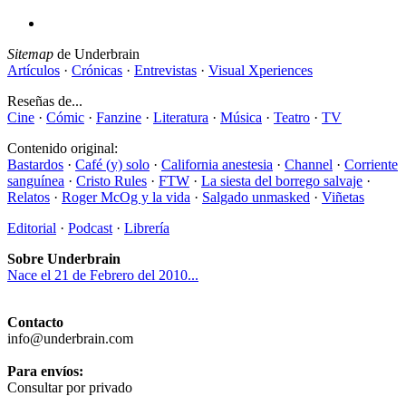
Sitemap
de Underbrain
Artículos
·
Crónicas
·
Entrevistas
·
Visual Xperiences
Reseñas de...
Cine
·
Cómic
·
Fanzine
·
Literatura
·
Música
·
Teatro
·
TV
Contenido original:
Bastardos
·
Café (y) solo
·
California anestesia
·
Channel
·
Corriente
sanguínea
·
Cristo Rules
·
FTW
·
La siesta del borrego salvaje
·
Relatos
·
Roger McOg y la vida
·
Salgado unmasked
·
Viñetas
Editorial
·
Podcast
·
Librería
Sobre Underbrain
Nace el 21 de Febrero del 2010...
Contacto
info@underbrain.com
Para envíos:
Consultar por privado