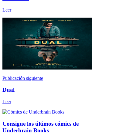
Leer
Publicación siguiente
Dual
Leer
Consigue los últimos cómics de
Underbrain Books