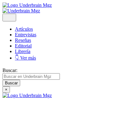
Artículos
Entrevistas
Reseñas
Editorial
Librería
👇 Ver más
Buscar:
×