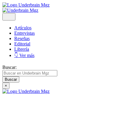
Artículos
Entrevistas
Reseñas
Editorial
Librería
👇 Ver más
Buscar:
×