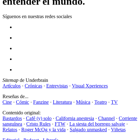
entender el mundo.
Síguenos en nuestras redes sociales
Sitemap
de Underbrain
Artículos
·
Crónicas
·
Entrevistas
·
Visual Xperiences
Reseñas de...
Cine
·
Cómic
·
Fanzine
·
Literatura
·
Música
·
Teatro
·
TV
Contenido original:
Bastardos
·
Café (y) solo
·
California anestesia
·
Channel
·
Corriente
sanguínea
·
Cristo Rules
·
FTW
·
La siesta del borrego salvaje
·
Relatos
·
Roger McOg y la vida
·
Salgado unmasked
·
Viñetas