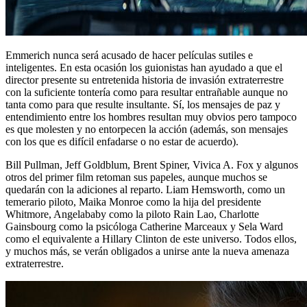
Emmerich nunca será acusado de hacer películas sutiles e
inteligentes. En esta ocasión los guionistas han ayudado a que el
director presente su entretenida historia de invasión extraterrestre
con la suficiente tontería como para resultar entrañable aunque no
tanta como para que resulte insultante. Sí, los mensajes de paz y
entendimiento entre los hombres resultan muy obvios pero tampoco
es que molesten y no entorpecen la acción (además, son mensajes
con los que es difícil enfadarse o no estar de acuerdo).
Bill Pullman, Jeff Goldblum, Brent Spiner, Vivica A. Fox y algunos
otros del primer film retoman sus papeles, aunque muchos se
quedarán con la adiciones al reparto. Liam Hemsworth, como un
temerario piloto, Maika Monroe como la hija del presidente
Whitmore, Angelababy como la piloto Rain Lao, Charlotte
Gainsbourg como la psicóloga Catherine Marceaux y Sela Ward
como el equivalente a Hillary Clinton de este universo. Todos ellos,
y muchos más, se verán obligados a unirse ante la nueva amenaza
extraterrestre.