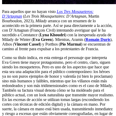
Para aquellos que no hayan visto
Los Tres Mosqueteros:
D’Artagnan
(
Les Trois Mousquetaires: D’Artagnan
, Martin
Bourboulon, 2023),
Milady
arranca con un resumen de lo
acontecido en la primera parte. Así se pasa directamente a la acción,
con D’Artagnan (François Civil) intentando averiguar qué le ha
sucedido a Constance (
Lyna Khoudri
) con la inesperada ayuda de
Milady de Winter (
Eva Green
). Mientras, Aramis (
Romain Duris
),
Athos (
Vincent Cassel
) y Porthos (
Pio Marmaï
) se encuentran de
camino al frente para expulsar a los protestantes de Francia.
Como su título indica, en esta entrega el personaje que interpreta
Eva Green tiene mayor protagonismo, pero el centro, claro, siguen
siendo los mosqueteros. Pero es uno de los aspectos que hace que
esta sea una adaptación para el público contemporáneo: los héroes
ya no son puros ejemplos de honor y valentía (si bien lo proclaman)
sino más humanos y falibles, mientras que los villanos están más
redondeados y son más tridimensionales como es el caso de Milady.
También su factura visual denota cómo se ha moldeado para el
público actual, con un look naturalista que transmite mayor realismo.
En las escenas de acción se utilizan tomas largas (escondiendo los
cortes con técnicas de edición digital) y la cámara en mano. Por
suerte, la cámara en mano está bien usada, transmitiendo inmediatez
y riesgo a escenas que están obviamente coreografiadas, en lugar de