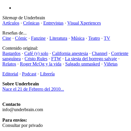
Sitemap
de Underbrain
Artículos
·
Crónicas
·
Entrevistas
·
Visual Xperiences
Reseñas de...
Cine
·
Cómic
·
Fanzine
·
Literatura
·
Música
·
Teatro
·
TV
Contenido original:
Bastardos
·
Café (y) solo
·
California anestesia
·
Channel
·
Corriente
sanguínea
·
Cristo Rules
·
FTW
·
La siesta del borrego salvaje
·
Relatos
·
Roger McOg y la vida
·
Salgado unmasked
·
Viñetas
Editorial
·
Podcast
·
Librería
Sobre Underbrain
Nace el 21 de Febrero del 2010...
Contacto
info@underbrain.com
Para envíos:
Consultar por privado