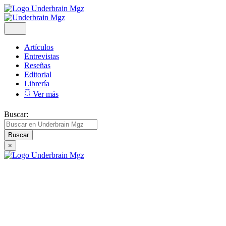
Artículos
Entrevistas
Reseñas
Editorial
Librería
👇 Ver más
Buscar:
×