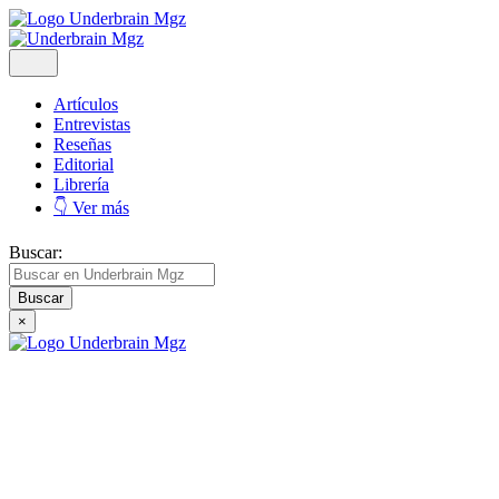
Artículos
Entrevistas
Reseñas
Editorial
Librería
👇 Ver más
Buscar:
×