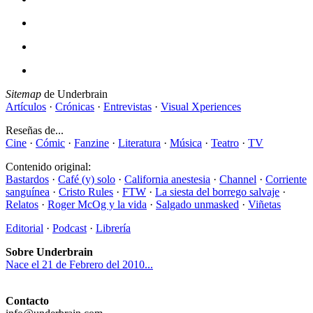
Sitemap
de Underbrain
Artículos
·
Crónicas
·
Entrevistas
·
Visual Xperiences
Reseñas de...
Cine
·
Cómic
·
Fanzine
·
Literatura
·
Música
·
Teatro
·
TV
Contenido original:
Bastardos
·
Café (y) solo
·
California anestesia
·
Channel
·
Corriente
sanguínea
·
Cristo Rules
·
FTW
·
La siesta del borrego salvaje
·
Relatos
·
Roger McOg y la vida
·
Salgado unmasked
·
Viñetas
Editorial
·
Podcast
·
Librería
Sobre Underbrain
Nace el 21 de Febrero del 2010...
Contacto