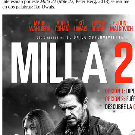
interesarán por este
Milla 22
(
Mile 22
, Peter Berg, 2018) se resume
en dos palabras: Iko Uwais.