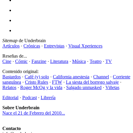
Sitemap
de Underbrain
Artículos
·
Crónicas
·
Entrevistas
·
Visual Xperiences
Reseñas de...
Cine
·
Cómic
·
Fanzine
·
Literatura
·
Música
·
Teatro
·
TV
Contenido original:
Bastardos
·
Café (y) solo
·
California anestesia
·
Channel
·
Corriente
sanguínea
·
Cristo Rules
·
FTW
·
La siesta del borrego salvaje
·
Relatos
·
Roger McOg y la vida
·
Salgado unmasked
·
Viñetas
Editorial
·
Podcast
·
Librería
Sobre Underbrain
Nace el 21 de Febrero del 2010...
Contacto