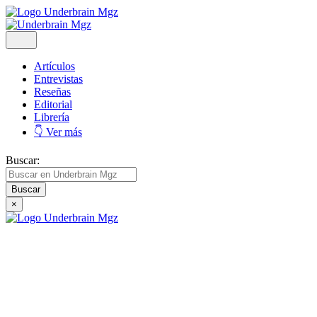
Artículos
Entrevistas
Reseñas
Editorial
Librería
👇 Ver más
Buscar:
×