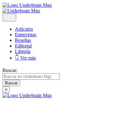
Artículos
Entrevistas
Reseñas
Editorial
Librería
👇 Ver más
Buscar:
×