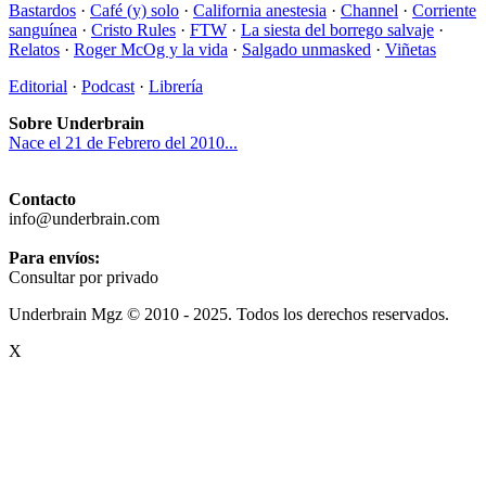
Bastardos
·
Café (y) solo
·
California anestesia
·
Channel
·
Corriente
sanguínea
·
Cristo Rules
·
FTW
·
La siesta del borrego salvaje
·
Relatos
·
Roger McOg y la vida
·
Salgado unmasked
·
Viñetas
Editorial
·
Podcast
·
Librería
Sobre Underbrain
Nace el 21 de Febrero del 2010...
Contacto
info@underbrain.com
Para envíos:
Consultar por privado
Underbrain Mgz © 2010 - 2025. Todos los derechos reservados.
X