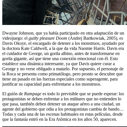
Dwayne Johnson, que ya había participado en otra adaptación de un
videojuego: el
guilty pleasure
Doom
(Andrej Bartkowiak, 2005), es
Davis Okoye, el encargado de detener a los monstruos, ayudado por
la doctora Kate Caldwell, a la que da vida Naomie Harris. Davis era
el cuidador de George, un gorila albino, antes de transformarse en
gorila gigante, así que tiene una conexión emocional con él. Esto
establece una dinámica interesante, ya que Davis quiere curar a
George y no verse obligado a matarlo. Por supuesto, el personaje de
la Roca se presenta como primatólogo, pero pronto se descubre que
tiene un pasado en las fuerzas especiales como superagente, para
justificar su capacidad para enfrentarse a los monstruos.
El guión de
Rampage
es todo lo previsible que se puede esperar: los
protagonistas se deben enfrentar a los militares que no entienden lo
que pasa, también deben detener un ataque aéreo a una ciudad, un
agente del gobierno que odia a los protagonistas cambia de bando…
Todas y cada una de las escenas habituales en estas películas, desde
que la fantasía entró en la Era Atómica en los años 50, aparecen.