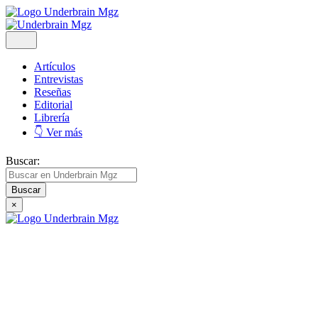
Artículos
Entrevistas
Reseñas
Editorial
Librería
👇 Ver más
Buscar:
×