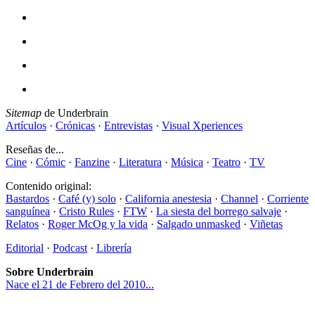
Sitemap
de Underbrain
Artículos
·
Crónicas
·
Entrevistas
·
Visual Xperiences
Reseñas de...
Cine
·
Cómic
·
Fanzine
·
Literatura
·
Música
·
Teatro
·
TV
Contenido original:
Bastardos
·
Café (y) solo
·
California anestesia
·
Channel
·
Corriente
sanguínea
·
Cristo Rules
·
FTW
·
La siesta del borrego salvaje
·
Relatos
·
Roger McOg y la vida
·
Salgado unmasked
·
Viñetas
Editorial
·
Podcast
·
Librería
Sobre Underbrain
Nace el 21 de Febrero del 2010...