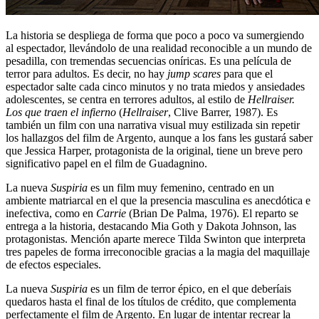
La historia se despliega de forma que poco a poco va sumergiendo
al espectador, llevándolo de una realidad reconocible a un mundo de
pesadilla, con tremendas secuencias oníricas. Es una película de
terror para adultos. Es decir, no hay
jump scares
para que el
espectador salte cada cinco minutos y no trata miedos y ansiedades
adolescentes, se centra en terrores adultos, al estilo de
Hellraiser.
Los que traen el infierno
(
Hellraiser
, Clive Barrer, 1987). Es
también un film con una narrativa visual muy estilizada sin repetir
los hallazgos del film de Argento, aunque a los fans les gustará saber
que Jessica Harper, protagonista de la original, tiene un breve pero
significativo papel en el film de Guadagnino.
La nueva
Suspiria
es un film muy femenino, centrado en un
ambiente matriarcal en el que la presencia masculina es anecdótica e
inefectiva, como en
Carrie
(Brian De Palma, 1976). El reparto se
entrega a la historia, destacando Mia Goth y Dakota Johnson, las
protagonistas. Mención aparte merece Tilda Swinton que interpreta
tres papeles de forma irreconocible gracias a la magia del maquillaje
de efectos especiales.
La nueva
Suspiria
es un film de terror épico, en el que deberíais
quedaros hasta el final de los títulos de crédito, que complementa
perfectamente el film de Argento. En lugar de intentar recrear la