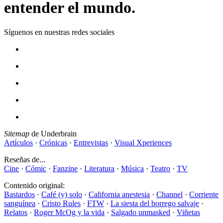
entender el mundo.
Síguenos en nuestras redes sociales
Sitemap
de Underbrain
Artículos
·
Crónicas
·
Entrevistas
·
Visual Xperiences
Reseñas de...
Cine
·
Cómic
·
Fanzine
·
Literatura
·
Música
·
Teatro
·
TV
Contenido original:
Bastardos
·
Café (y) solo
·
California anestesia
·
Channel
·
Corriente
sanguínea
·
Cristo Rules
·
FTW
·
La siesta del borrego salvaje
·
Relatos
·
Roger McOg y la vida
·
Salgado unmasked
·
Viñetas