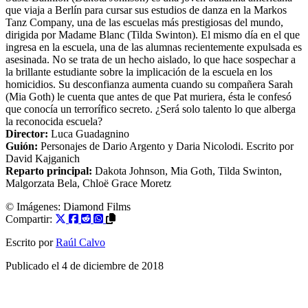
que viaja a Berlín para cursar sus estudios de danza en la Markos
Tanz Company, una de las escuelas más prestigiosas del mundo,
dirigida por Madame Blanc (Tilda Swinton). El mismo día en el que
ingresa en la escuela, una de las alumnas recientemente expulsada es
asesinada. No se trata de un hecho aislado, lo que hace sospechar a
la brillante estudiante sobre la implicación de la escuela en los
homicidios. Su desconfianza aumenta cuando su compañera Sarah
(Mia Goth) le cuenta que antes de que Pat muriera, ésta le confesó
que conocía un terrorífico secreto. ¿Será solo talento lo que alberga
la reconocida escuela?
Director:
Luca Guadagnino
Guión:
Personajes de
Dario Argento
y
Daria Nicolodi
. Escrito por
David Kajganich
Reparto principal:
Dakota Johnson
,
Mia Goth
,
Tilda Swinton
,
Malgorzata Bela
,
Chloë Grace Moretz
© Imágenes: Diamond Films
Compartir:
Escrito por
Raúl Calvo
Publicado el
4 de diciembre de 2018