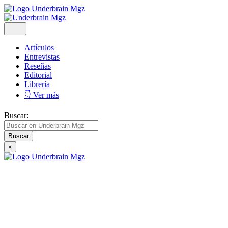
Artículos
Entrevistas
Reseñas
Editorial
Librería
👇 Ver más
Buscar:
×