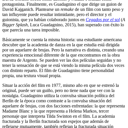
protagonista. Finalmente, es Guadagnino el que dirige un guion de
David Kajganich. Plantearse un
remake
de un film con tanto peso y
tan influyente puede resultar intimidante, pero el director y el
guionista, que ya habían colaborado juntos en
Cegados por el sol
(
A
Bigger Splash
, Luca Guadagnino, 2015), han superado con éxito lo
que parecía una tarea imposible.
Básicamente se cuenta la misma historia: una estudiante americana
descubre que la academia de danza en la que estudia está dirigida
por un aquelarre de brujas. Pero la narrativa es distinta, creando una
experiencia emocional diferente de la que encontramos en la obra
maestra de Argento. Se pueden ver las dos películas seguidas y no
tener la sensación de que se está viendo la misma película dos veces
con distinto reparto. El film de Guadagnino tiene personalidad
propia, una textura visual propia.
Situar la acción del film en 1977, mismo año en que se estrenó la
original, puede ser un guiño, pero no tiene nada que ver con la
nostalgia. Guadagnino utiliza la convulsa situación política del
Berlín de la época como contraste a la convulsa situación del
aquelarre de brujas, con dos facciones enfrentadas: la que representa
Madame Blanc y la que representa a Helena Markos, tercer
personaje que interpreta Tilda Swinton en el film. La academia
fracturada y la Berlín fracturada son espejos que además de
reflejarse mutuamente, también reflejan la fracturada situación