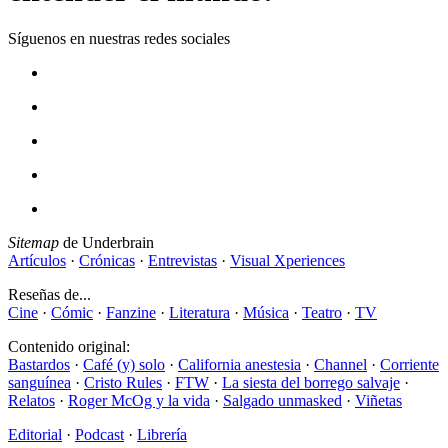
Síguenos en nuestras redes sociales
Sitemap
de Underbrain
Artículos
·
Crónicas
·
Entrevistas
·
Visual Xperiences
Reseñas de...
Cine
·
Cómic
·
Fanzine
·
Literatura
·
Música
·
Teatro
·
TV
Contenido original:
Bastardos
·
Café (y) solo
·
California anestesia
·
Channel
·
Corriente
sanguínea
·
Cristo Rules
·
FTW
·
La siesta del borrego salvaje
·
Relatos
·
Roger McOg y la vida
·
Salgado unmasked
·
Viñetas
Editorial
·
Podcast
·
Librería