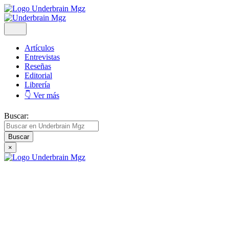
Artículos
Entrevistas
Reseñas
Editorial
Librería
👇 Ver más
Buscar:
×