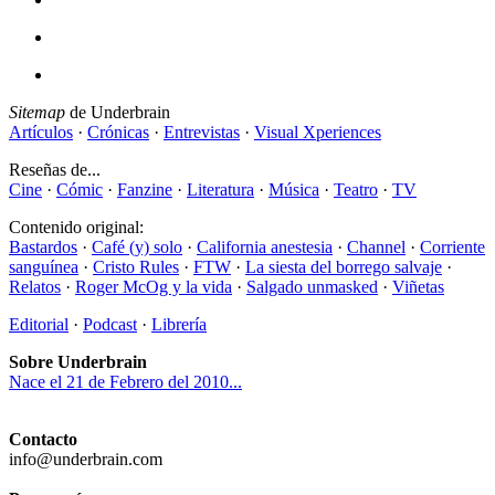
Sitemap
de Underbrain
Artículos
·
Crónicas
·
Entrevistas
·
Visual Xperiences
Reseñas de...
Cine
·
Cómic
·
Fanzine
·
Literatura
·
Música
·
Teatro
·
TV
Contenido original:
Bastardos
·
Café (y) solo
·
California anestesia
·
Channel
·
Corriente
sanguínea
·
Cristo Rules
·
FTW
·
La siesta del borrego salvaje
·
Relatos
·
Roger McOg y la vida
·
Salgado unmasked
·
Viñetas
Editorial
·
Podcast
·
Librería
Sobre Underbrain
Nace el 21 de Febrero del 2010...
Contacto
info@underbrain.com