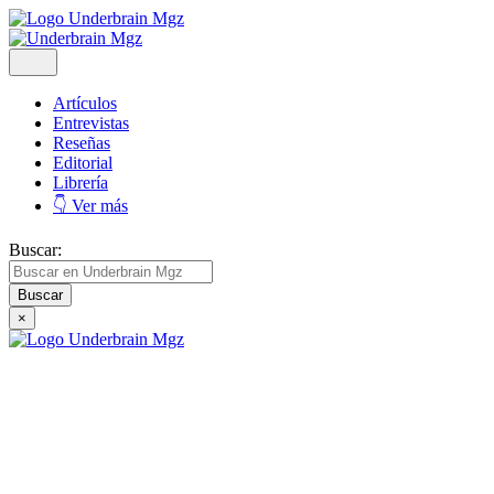
Artículos
Entrevistas
Reseñas
Editorial
Librería
👇 Ver más
Buscar:
×