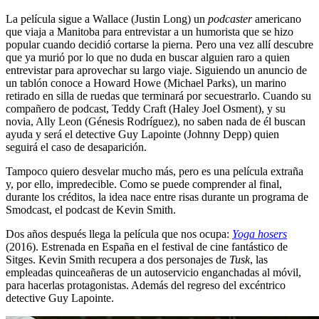
La película sigue a Wallace (Justin Long) un
podcaster
americano
que viaja a Manitoba para entrevistar a un humorista que se hizo
popular cuando decidió cortarse la pierna. Pero una vez allí descubre
que ya murió por lo que no duda en buscar alguien raro a quien
entrevistar para aprovechar su largo viaje. Siguiendo un anuncio de
un tablón conoce a Howard Howe (Michael Parks), un marino
retirado en silla de ruedas que terminará por secuestrarlo. Cuando su
compañero de podcast, Teddy Craft (Haley Joel Osment), y su
novia, Ally Leon (Génesis Rodríguez), no saben nada de él buscan
ayuda y será el detective Guy Lapointe (Johnny Depp) quien
seguirá el caso de desaparición.
Tampoco quiero desvelar mucho más, pero es una película extraña
y, por ello, impredecible. Como se puede comprender al final,
durante los créditos, la idea nace entre risas durante un programa de
Smodcast, el podcast de Kevin Smith.
Dos años después llega la película que nos ocupa:
Yoga hosers
(2016). Estrenada en España en el festival de cine fantástico de
Sitges. Kevin Smith recupera a dos personajes de
Tusk
, las
empleadas quinceañeras de un autoservicio enganchadas al móvil,
para hacerlas protagonistas. Además del regreso del excéntrico
detective Guy Lapointe.