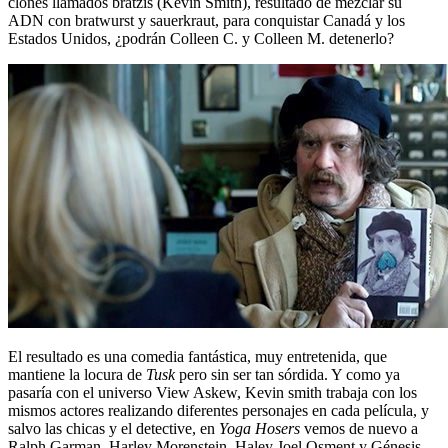
clones llamados bratzis (Kevin Smith), resultado de mezclar su
ADN con bratwurst y sauerkraut, para conquistar Canadá y los
Estados Unidos, ¿podrán Colleen C. y Colleen M. detenerlo?
El resultado es una comedia fantástica, muy entretenida, que
mantiene la locura de
Tusk
pero sin ser tan sórdida. Y como ya
pasaría con el universo View Askew, Kevin smith trabaja con los
mismos actores realizando diferentes personajes en cada película, y
salvo las chicas y el detective, en
Yoga Hosers
vemos de nuevo a
Ralph Garman, Harley Morenstein, Haley Joel Osment y Génesis