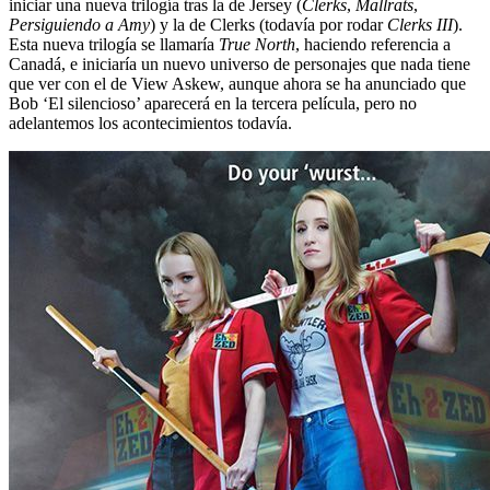
iniciar una nueva trilogía tras la de Jersey (
Clerks
,
Mallrats
,
Persiguiendo a Amy
) y la de Clerks (todavía por rodar
Clerks III
).
Esta nueva trilogía se llamaría
True North
, haciendo referencia a
Canadá, e iniciaría un nuevo universo de personajes que nada tiene
que ver con el de View Askew, aunque ahora se ha anunciado que
Bob ‘El silencioso’ aparecerá en la tercera película, pero no
adelantemos los acontecimientos todavía.