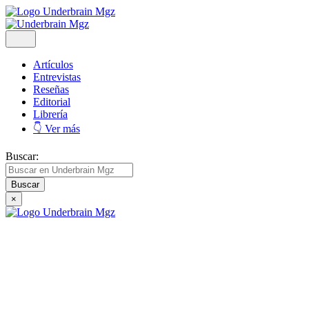
Artículos
Entrevistas
Reseñas
Editorial
Librería
👇 Ver más
Buscar:
×