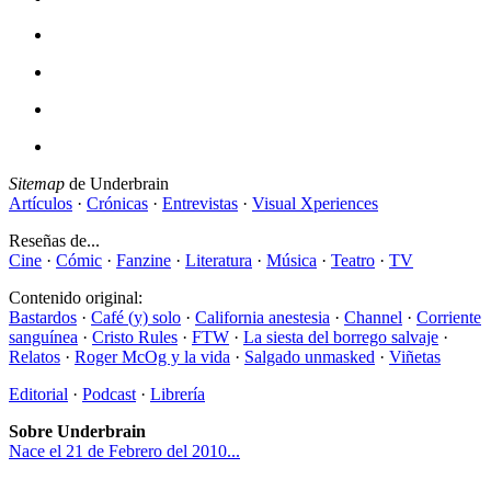
Sitemap
de Underbrain
Artículos
·
Crónicas
·
Entrevistas
·
Visual Xperiences
Reseñas de...
Cine
·
Cómic
·
Fanzine
·
Literatura
·
Música
·
Teatro
·
TV
Contenido original:
Bastardos
·
Café (y) solo
·
California anestesia
·
Channel
·
Corriente
sanguínea
·
Cristo Rules
·
FTW
·
La siesta del borrego salvaje
·
Relatos
·
Roger McOg y la vida
·
Salgado unmasked
·
Viñetas
Editorial
·
Podcast
·
Librería
Sobre Underbrain
Nace el 21 de Febrero del 2010...