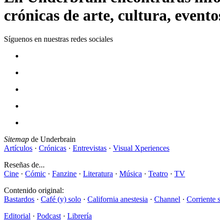
crónicas de arte, cultura, evento
Síguenos en nuestras redes sociales
Sitemap
de Underbrain
Artículos
·
Crónicas
·
Entrevistas
·
Visual Xperiences
Reseñas de...
Cine
·
Cómic
·
Fanzine
·
Literatura
·
Música
·
Teatro
·
TV
Contenido original:
Bastardos
·
Café (y) solo
·
California anestesia
·
Channel
·
Corriente 
Editorial
·
Podcast
·
Librería