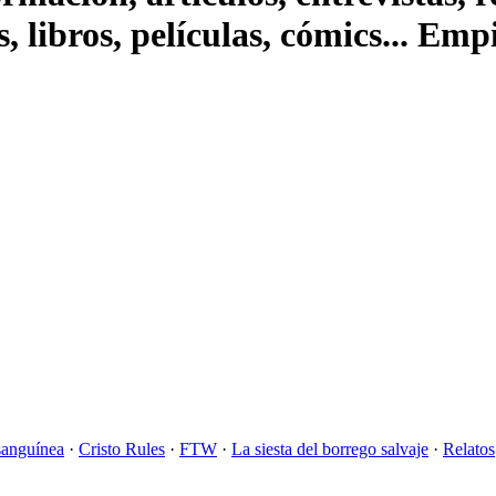
s, libros, películas, cómics... Em
sanguínea
·
Cristo Rules
·
FTW
·
La siesta del borrego salvaje
·
Relatos