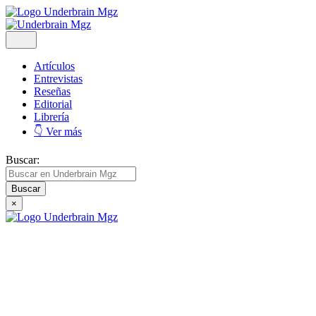
Artículos
Entrevistas
Reseñas
Editorial
Librería
👇 Ver más
Buscar:
×