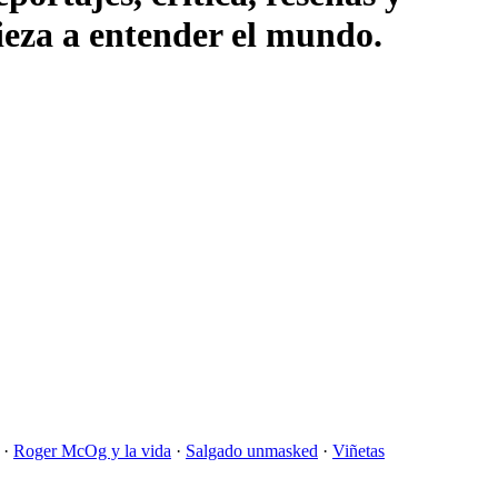
pieza a entender el mundo.
·
Roger McOg y la vida
·
Salgado unmasked
·
Viñetas