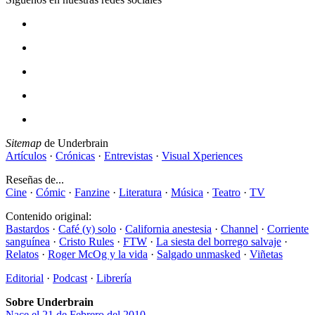
Sitemap
de Underbrain
Artículos
·
Crónicas
·
Entrevistas
·
Visual Xperiences
Reseñas de...
Cine
·
Cómic
·
Fanzine
·
Literatura
·
Música
·
Teatro
·
TV
Contenido original:
Bastardos
·
Café (y) solo
·
California anestesia
·
Channel
·
Corriente
sanguínea
·
Cristo Rules
·
FTW
·
La siesta del borrego salvaje
·
Relatos
·
Roger McOg y la vida
·
Salgado unmasked
·
Viñetas
Editorial
·
Podcast
·
Librería
Sobre Underbrain
Nace el 21 de Febrero del 2010...