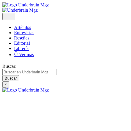
Artículos
Entrevistas
Reseñas
Editorial
Librería
👇 Ver más
Buscar:
×