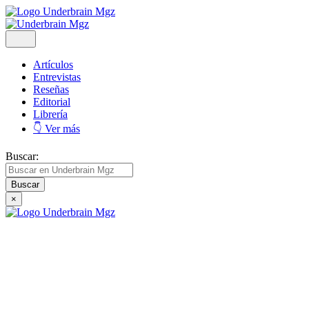
Artículos
Entrevistas
Reseñas
Editorial
Librería
👇 Ver más
Buscar:
×