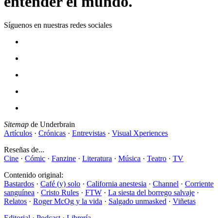
entender el mundo.
Síguenos en nuestras redes sociales
Sitemap
de Underbrain
Artículos
·
Crónicas
·
Entrevistas
·
Visual Xperiences
Reseñas de...
Cine
·
Cómic
·
Fanzine
·
Literatura
·
Música
·
Teatro
·
TV
Contenido original:
Bastardos
·
Café (y) solo
·
California anestesia
·
Channel
·
Corriente
sanguínea
·
Cristo Rules
·
FTW
·
La siesta del borrego salvaje
·
Relatos
·
Roger McOg y la vida
·
Salgado unmasked
·
Viñetas
Editorial
·
Podcast
·
Librería