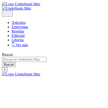
Artículos
Entrevistas
Reseñas
Editorial
Librería
👇 Ver más
Buscar:
×