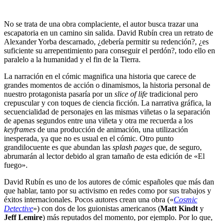
No se trata de una obra complaciente, el autor busca trazar una
escapatoria en un camino sin salida. David Rubín crea un retrato de
Alexander Yorba descarnado, ¿debería permitir su redención?, ¿es
suficiente su arrepentimiento para conseguir el perdón?, todo ello en
paralelo a la humanidad y el fin de la Tierra.
La narración en el cómic magnifica una historia que carece de
grandes momentos de acción o dinamismos, la historia personal de
nuestro protagonista pasaría por un
slice of life
tradicional pero
crepuscular y con toques de ciencia ficción. La narrativa gráfica, la
secuencialidad de personajes en las mismas viñetas o la separación
de apenas segundos entre una viñeta y otra me recuerda a los
keyframes
de una producción de animación, una utilización
inesperada, ya que no es usual en el cómic. Otro punto
grandilocuente es que abundan las
splash pages
que, de seguro,
abrumarán al lector debido al gran tamaño de esta edición de «El
fuego».
David Rubín es uno de los autores de cómic españoles que más dan
que hablar, tanto por su activismo en redes como por sus trabajos y
éxitos internacionales. Pocos autores crean una obra («
Cosmic
Detective
») con dos de los guionistas americanos (
Matt Kindt
y
Jeff Lemire
) más reputados del momento, por ejemplo. Por lo que,