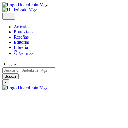
Artículos
Entrevistas
Reseñas
Editorial
Librería
👇 Ver más
Buscar:
×