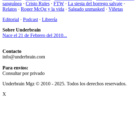
sanguínea
·
Cristo Rules
·
FTW
·
La siesta del borrego salvaje
·
Relatos
·
Roger McOg y la vida
·
Salgado unmasked
·
Viñetas
Editorial
·
Podcast
·
Librería
Sobre Underbrain
Nace el 21 de Febrero del 2010...
Contacto
info@underbrain.com
Para envíos:
Consultar por privado
Underbrain Mgz © 2010 - 2025. Todos los derechos reservados.
X