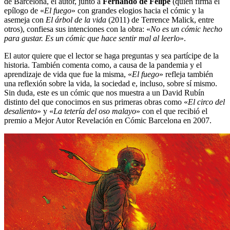
de Barcelona, el autor, junto a
Fernando de Felipe
(quien firma el
epílogo de «
El fuego
» con grandes elogios hacia el cómic y la
asemeja con
El árbol de la vida
(2011) de Terrence Malick, entre
otros), confiesa sus intenciones con la obra: «
No es un cómic hecho
para gustar. Es un cómic que hace sentir mal al leerlo
».
El autor quiere que el lector se haga preguntas y sea partícipe de la
historia. También comenta como, a causa de la pandemia y el
aprendizaje de vida que fue la misma, «
El fuego
» refleja también
una reflexión sobre la vida, la sociedad e, incluso, sobre sí mismo.
Sin duda, este es un cómic que nos muestra a un David Rubín
distinto del que conocimos en sus primeras obras como «
El circo del
desaliento
» y «
La tetería del oso malayo
» con el que recibió el
premio a Mejor Autor Revelación en Cómic Barcelona en 2007.