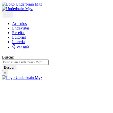
Artículos
Entrevistas
Reseñas
Editorial
Librería
👇 Ver más
Buscar:
×