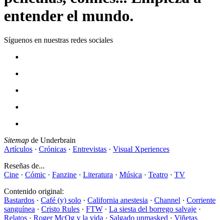
entender el mundo.
Síguenos en nuestras redes sociales
Sitemap
de Underbrain
Artículos
·
Crónicas
·
Entrevistas
·
Visual Xperiences
Reseñas de...
Cine
·
Cómic
·
Fanzine
·
Literatura
·
Música
·
Teatro
·
TV
Contenido original:
Bastardos
·
Café (y) solo
·
California anestesia
·
Channel
·
Corriente
sanguínea
·
Cristo Rules
·
FTW
·
La siesta del borrego salvaje
·
Relatos
·
Roger McOg y la vida
·
Salgado unmasked
·
Viñetas