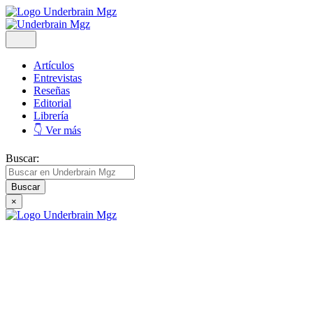
Artículos
Entrevistas
Reseñas
Editorial
Librería
👇 Ver más
Buscar:
×