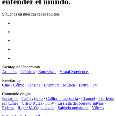
entender el mundo.
Síguenos en nuestras redes sociales
Sitemap
de Underbrain
Artículos
·
Crónicas
·
Entrevistas
·
Visual Xperiences
Reseñas de...
Cine
·
Cómic
·
Fanzine
·
Literatura
·
Música
·
Teatro
·
TV
Contenido original:
Bastardos
·
Café (y) solo
·
California anestesia
·
Channel
·
Corriente
sanguínea
·
Cristo Rules
·
FTW
·
La siesta del borrego salvaje
·
Relatos
·
Roger McOg y la vida
·
Salgado unmasked
·
Viñetas