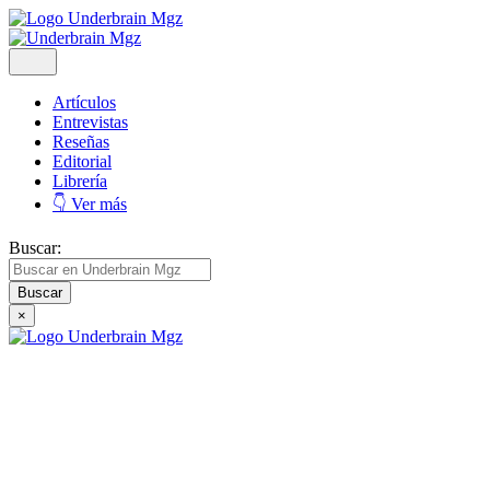
Artículos
Entrevistas
Reseñas
Editorial
Librería
👇 Ver más
Buscar:
×