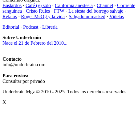
Bastardos
·
Café (y) solo
·
California anestesia
·
Channel
·
Corriente
sanguínea
·
Cristo Rules
·
FTW
·
La siesta del borrego salvaje
·
Relatos
·
Roger McOg y la vida
·
Salgado unmasked
·
Viñetas
Editorial
·
Podcast
·
Librería
Sobre Underbrain
Nace el 21 de Febrero del 2010...
Contacto
info@underbrain.com
Para envíos:
Consultar por privado
Underbrain Mgz © 2010 - 2025. Todos los derechos reservados.
X