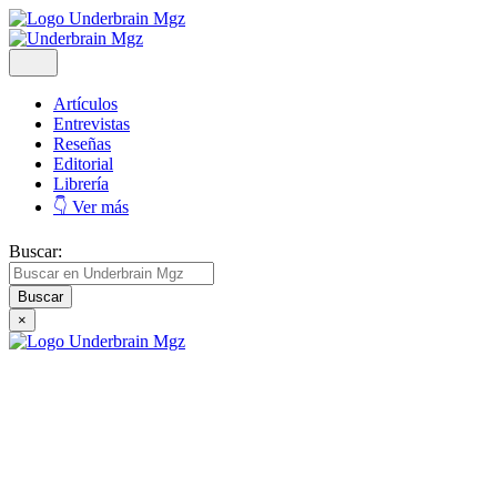
Artículos
Entrevistas
Reseñas
Editorial
Librería
👇 Ver más
Buscar:
×