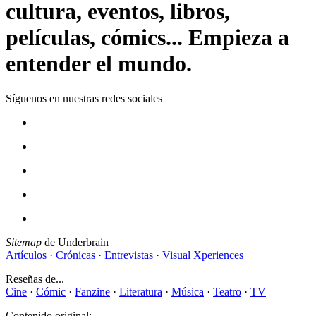
cultura, eventos, libros,
películas, cómics... Empieza a
entender el mundo.
Síguenos en nuestras redes sociales
Sitemap
de Underbrain
Artículos
·
Crónicas
·
Entrevistas
·
Visual Xperiences
Reseñas de...
Cine
·
Cómic
·
Fanzine
·
Literatura
·
Música
·
Teatro
·
TV
Contenido original: