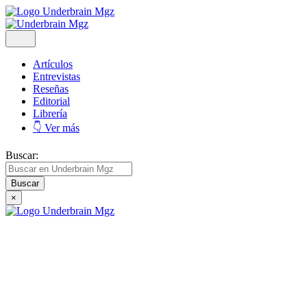
Artículos
Entrevistas
Reseñas
Editorial
Librería
👇 Ver más
Buscar:
×