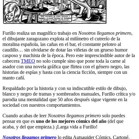
Furillo realiza un magnífico trabajo en
Nosotros llegamos primero
,
el dibujante zaragozano explota al milímetro el cutrerío de la
moralina española, las cañas en el bar, el constante peloteo al
caudillo… sin olvidarse de dotar las viñetas de un grueso humor
casposo y machista de la época. Pero este imprescindible autor de la
cabecera
TMEO
no solo cumple sino que pone toda la carne al
asador con una novela gráfica que flirtea con el género negro, las
historias de espías y hasta con la ciencia ficción, siempre con un
manto cañí.
Respaldado por la historia y con su indiscutible estilo de dibujo,
blanco y negro de tramas y sombreados manuales, Furillo crítica y/o
parodia una mentalidad que 50 años después sigue vigente en la
sociedad con nuestros comportamientos.
Cuando acabas de leer
Nosotros llegamos primero
solo puedes
pensar en que es
uno de los mejores cómics del año
(del que
acaba, y del que empieza.) ¡Larga vida a Furillo!
Nosotros llegamos primero
lo edita Autsauider Cómics, Cartoné,