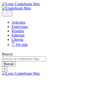
Artículos
Entrevistas
Reseñas
Editorial
Librería
👇 Ver más
Buscar:
×