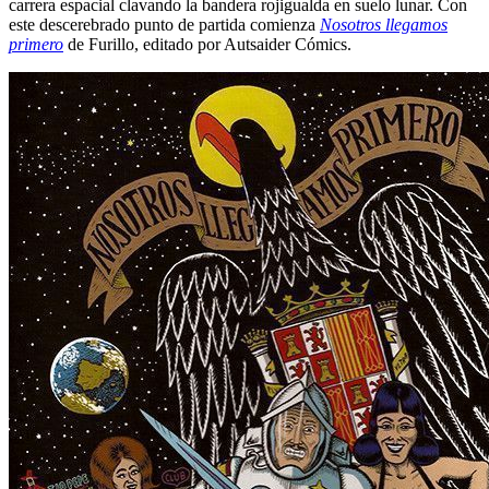
carrera espacial clavando la bandera rojigualda en suelo lunar. Con
este descerebrado punto de partida comienza
Nosotros llegamos
primero
de Furillo, editado por Autsaider Cómics.