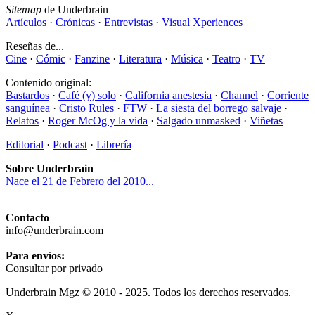
Sitemap
de Underbrain
Artículos
·
Crónicas
·
Entrevistas
·
Visual Xperiences
Reseñas de...
Cine
·
Cómic
·
Fanzine
·
Literatura
·
Música
·
Teatro
·
TV
Contenido original:
Bastardos
·
Café (y) solo
·
California anestesia
·
Channel
·
Corriente
sanguínea
·
Cristo Rules
·
FTW
·
La siesta del borrego salvaje
·
Relatos
·
Roger McOg y la vida
·
Salgado unmasked
·
Viñetas
Editorial
·
Podcast
·
Librería
Sobre Underbrain
Nace el 21 de Febrero del 2010...
Contacto
info@underbrain.com
Para envíos:
Consultar por privado
Underbrain Mgz © 2010 - 2025. Todos los derechos reservados.