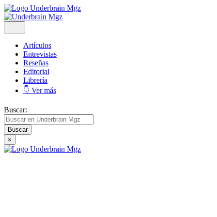
Artículos
Entrevistas
Reseñas
Editorial
Librería
👇 Ver más
Buscar:
×