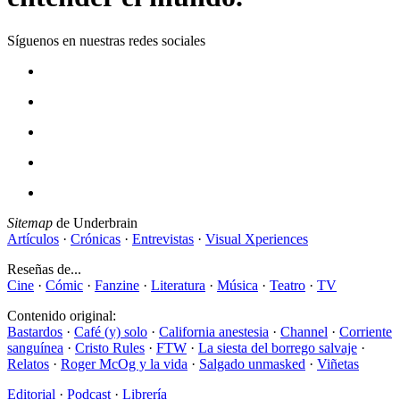
Síguenos en nuestras redes sociales
Sitemap
de Underbrain
Artículos
·
Crónicas
·
Entrevistas
·
Visual Xperiences
Reseñas de...
Cine
·
Cómic
·
Fanzine
·
Literatura
·
Música
·
Teatro
·
TV
Contenido original:
Bastardos
·
Café (y) solo
·
California anestesia
·
Channel
·
Corriente
sanguínea
·
Cristo Rules
·
FTW
·
La siesta del borrego salvaje
·
Relatos
·
Roger McOg y la vida
·
Salgado unmasked
·
Viñetas
Editorial
·
Podcast
·
Librería