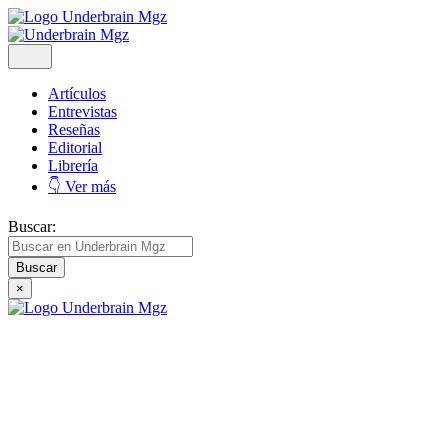
Artículos
Entrevistas
Reseñas
Editorial
Librería
👇 Ver más
Buscar:
×