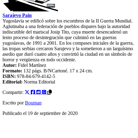
Sarajevo Pain
Yugoslavia se edificó sobre los escombros de la II Guerra Mundial.
Aglutinaba a una federación de pueblos dispares bajo la autoridad
indiscutible del mariscal Josip Tito, cuya muerte desencadenó un
lento proceso de desintegración que culminó en las guerras
yugoslavas, de 1991 a 2001. En los compases iniciales de la guerra,
las tropas serbias cercaron Sarajevo y la sometieron a un larguísimo
asedio que duró cuatro años y convirtió la ciudad en un símbolo de
horror y vergüenza en todo occidente.
Autor:
Fidel Martínez
Formato:
132
págs. B/N
Cartoné
. 17 x 24 cm.
ISBN:
978-84-679-4142-5
Editorial:
Norma Editorial
Compartir:
Escrito por
Bouman
Publicado el
19 de septiembre de 2020