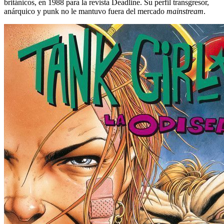
británicos, en 1988 para la revista Deadline. Su perfil transgresor,
anárquico y punk no le mantuvo fuera del mercado
mainstream
.