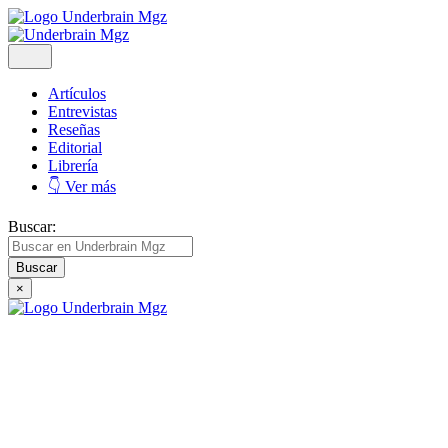
Artículos
Entrevistas
Reseñas
Editorial
Librería
👇 Ver más
Buscar:
×