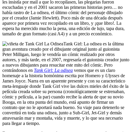
les insistía por mail a que lo recopilasen, las plegarias fueron
escuchadas y en el 2001 sacaron las primeras historias pero… no
había rastro de La odisea, el último cómic del personaje dibujado
por el creador (Jamie Hewlett). Poco más de una década después
aparece por primera vez recopilado en un libro, y ¡que libro!. La
espera ha merecido mucho la pena, una edición de lujo, tapa dura,
tamaño de gran formato (casi A4) y a un precio económico.
Tank Girl: La odisea es la última
gran aventura creado por el dibujante original junto al guionista
Peter Milligan, luego le vendría un cómic realizado por otros
autores, y más tarde, en el 2007, regresaría el guionista creador junto
a nuevos dibujantes para resucitar este mito del cómic. Pero
centrándonos en
Tank Girl: La odisea
vemos que es un claro
homenaje a la historia homónima escrita por Homero y
Ulysses
de
James Joyce. Narra en un aparente presente y con su característico
meta-lenguaje donde Tank Girl vive las dulces mieles del éxito de la
película creada sobre su persona (cronológicamente se estrenaban,
cómic y película, a la par) cuando recibe la alerta de que su novio
Booga, en la otra punta del mundo, está apunto de firmar un
contrato que no le aportará nada bueno. Su viaje para detenerlo se
convertirá en toda una odisea, junto a Sub-Girl, Jet-Girl y demás
atravesarán mar y montaña, vida y muerte, y lo que sea necesario
para llegar a tiempo.