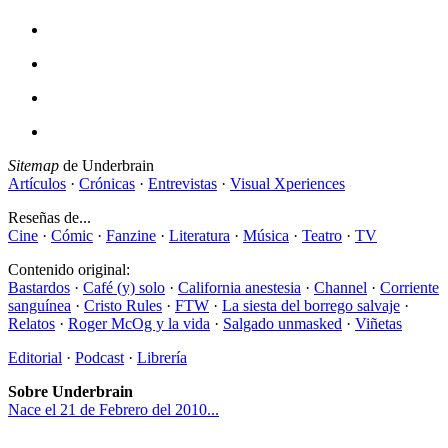
Sitemap
de Underbrain
Artículos
·
Crónicas
·
Entrevistas
·
Visual Xperiences
Reseñas de...
Cine
·
Cómic
·
Fanzine
·
Literatura
·
Música
·
Teatro
·
TV
Contenido original:
Bastardos
·
Café (y) solo
·
California anestesia
·
Channel
·
Corriente
sanguínea
·
Cristo Rules
·
FTW
·
La siesta del borrego salvaje
·
Relatos
·
Roger McOg y la vida
·
Salgado unmasked
·
Viñetas
Editorial
·
Podcast
·
Librería
Sobre Underbrain
Nace el 21 de Febrero del 2010...