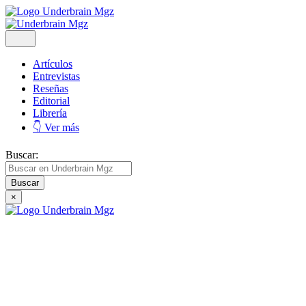
Artículos
Entrevistas
Reseñas
Editorial
Librería
👇 Ver más
Buscar:
×