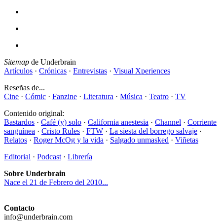
Sitemap
de Underbrain
Artículos
·
Crónicas
·
Entrevistas
·
Visual Xperiences
Reseñas de...
Cine
·
Cómic
·
Fanzine
·
Literatura
·
Música
·
Teatro
·
TV
Contenido original:
Bastardos
·
Café (y) solo
·
California anestesia
·
Channel
·
Corriente
sanguínea
·
Cristo Rules
·
FTW
·
La siesta del borrego salvaje
·
Relatos
·
Roger McOg y la vida
·
Salgado unmasked
·
Viñetas
Editorial
·
Podcast
·
Librería
Sobre Underbrain
Nace el 21 de Febrero del 2010...
Contacto
info@underbrain.com