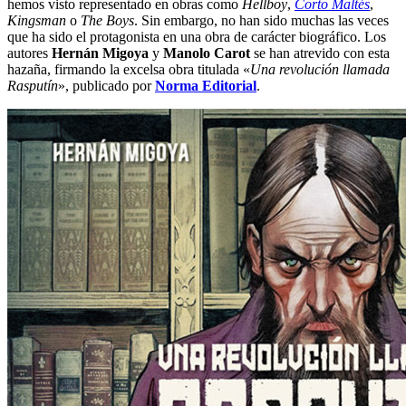
hemos visto representado en obras como
Hellboy
,
Corto Maltés
,
Kingsman
o
The Boys
. Sin embargo, no han sido muchas las veces
que ha sido el protagonista en una obra de carácter biográfico. Los
autores
Hernán Migoya
y
Manolo Carot
se han atrevido con esta
hazaña, firmando la excelsa obra titulada «
Una revolución llamada
Rasputín
», publicado por
Norma Editorial
.