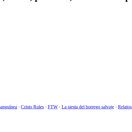
sanguínea
·
Cristo Rules
·
FTW
·
La siesta del borrego salvaje
·
Relatos