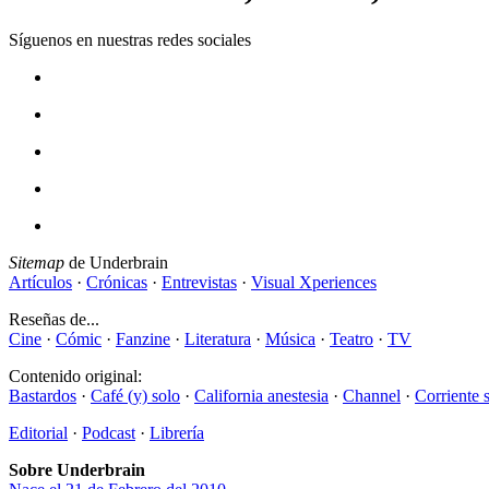
Síguenos en nuestras redes sociales
Sitemap
de Underbrain
Artículos
·
Crónicas
·
Entrevistas
·
Visual Xperiences
Reseñas de...
Cine
·
Cómic
·
Fanzine
·
Literatura
·
Música
·
Teatro
·
TV
Contenido original:
Bastardos
·
Café (y) solo
·
California anestesia
·
Channel
·
Corriente 
Editorial
·
Podcast
·
Librería
Sobre Underbrain