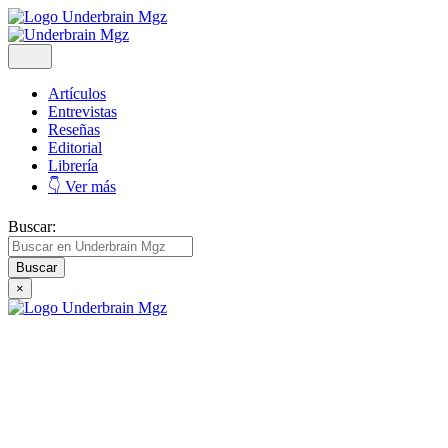
Artículos
Entrevistas
Reseñas
Editorial
Librería
👇 Ver más
Buscar:
×