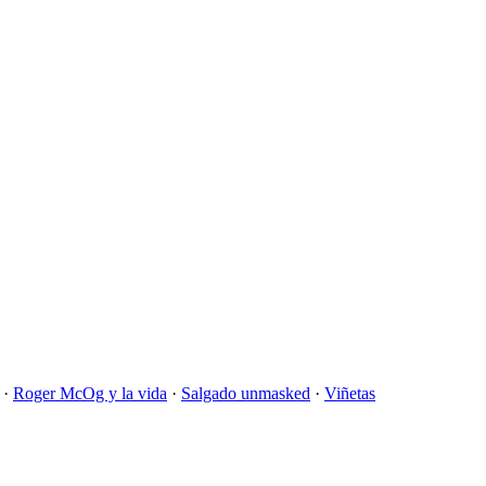
·
Roger McOg y la vida
·
Salgado unmasked
·
Viñetas