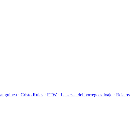
sanguínea
·
Cristo Rules
·
FTW
·
La siesta del borrego salvaje
·
Relatos