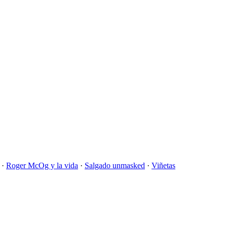
·
Roger McOg y la vida
·
Salgado unmasked
·
Viñetas