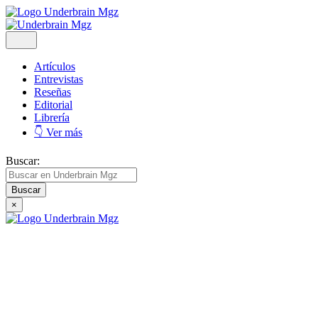
Artículos
Entrevistas
Reseñas
Editorial
Librería
👇 Ver más
Buscar:
×