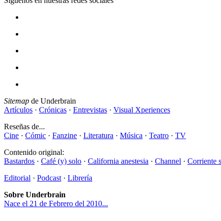
Síguenos en nuestras redes sociales
Sitemap
de Underbrain
Artículos
·
Crónicas
·
Entrevistas
·
Visual Xperiences
Reseñas de...
Cine
·
Cómic
·
Fanzine
·
Literatura
·
Música
·
Teatro
·
TV
Contenido original:
Bastardos
·
Café (y) solo
·
California anestesia
·
Channel
·
Corriente 
Editorial
·
Podcast
·
Librería
Sobre Underbrain
Nace el 21 de Febrero del 2010...