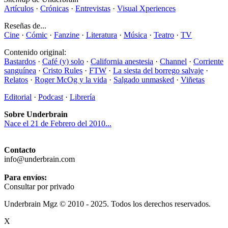
Artículos
·
Crónicas
·
Entrevistas
·
Visual Xperiences
Reseñas de...
Cine
·
Cómic
·
Fanzine
·
Literatura
·
Música
·
Teatro
·
TV
Contenido original:
Bastardos
·
Café (y) solo
·
California anestesia
·
Channel
·
Corriente
sanguínea
·
Cristo Rules
·
FTW
·
La siesta del borrego salvaje
·
Relatos
·
Roger McOg y la vida
·
Salgado unmasked
·
Viñetas
Editorial
·
Podcast
·
Librería
Sobre Underbrain
Nace el 21 de Febrero del 2010...
Contacto
info@underbrain.com
Para envíos:
Consultar por privado
Underbrain Mgz © 2010 - 2025. Todos los derechos reservados.
X