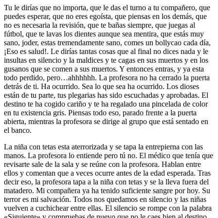
Tu le dirías que no importa, que le das el turno a tu compañero, que
puedes esperar, que no eres egoísta, que piensas en los demás, que
no es necesaria la revisión, que te bañas siempre, que juegas al
fútbol, que te lavas los dientes aunque sea mentira, que estás muy
sano, joder, estas tremendamente sano, comes un bollycao cada día,
¡Eso es salud!. Le dirías tantas cosas que al final no dices nada y le
insultas en silencio y la maldices y te cagas en sus muertos y en los
gusanos que se comen a sus muertos. Y entonces entras, y ya esta
todo perdido, pero…ahhhhhh. La profesora no ha cerrado la puerta
detrás de ti. Ha ocurrido. Sea lo que sea ha ocurrido. Los dioses
están de tu parte, tus plegarias has sido escuchadas y aprobadas. El
destino te ha cogido cariño y te ha regalado una pincelada de color
en tu existencia gris. Piensas todo eso, parado frente a la puerta
abierta, mientras la profesora se dirige al grupo que está sentado en
el banco.
La niña con tetas esta aterrorizada y se tapa la entrepierna con las
manos. La profesora lo entiende pero tú no. El médico que tenía que
revisarte sale de la sala y se reúne con la profesora. Hablan entre
ellos y comentan que a veces ocurre antes de la edad esperada. Tras
decir eso, la profesora tapa a la niña con tetas y se la lleva fuera del
matadero. Mi compañera ya ha tenido suficiente sangre por hoy. Su
terror es mi salvación. Todos nos quedamos en silencio y las niñas
vuelven a cuchichear entre ellas. El silencio se rompe con la palabra
«Siguiente» y compruebas de nuevo que no le caes bien al destino.