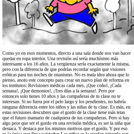
Como yo en esos momentos, directo a una sala donde nos van hacer
quedar en ropa interior. Una revisión así sería muchísimo más
interesante a los 16 años. La vergüenza sería exactamente la misma,
pero con la diferencia de que podrías recordar según que visiones
eróticas para tus noches de onanismo. No es mala idea ahora que lo
pienso, anoto este concepto para crear un nuevo plan de reforma en
los institutos: Revisiones médicas cada mes, ¡Que coño!, ¡Cada
semana!, ¡Que demonios!, ¡Tres días a la semana!. Pero por
entonces solo tienes 10 años y las compañeras de tu clase no te
interesan. Si no fuera por el pelo largo y los pendientes, no habría
ninguna diferencia entre los niños y las niñas de tu clase. Es más, en
estas revisiones descubres que el gordo de la clase tiene más tetas
que el futuro mamario de cualquiera de tus compañeras. Pero si hay
algo peor que ser el gordo en una revisión médica, es ser la niña que
destaca. Y destaca por los mismos motivos que el gordo. Y por eso
es la única que lleva sujetador. Los niños se la quedan mirando con