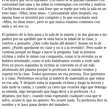
curiosidad mal sana y las niñas la contemplan con envidia y malicia.
Cuchichean en silencio una frase que se repite por toda la sala en un
tono bajo: «Mira, tiene tetas». Curiosamente años después, esa
misma frase se invertirá por completo y lo que escucharás será:
«Mira, no tiene tetas», pero es que nunca estamos contentos con
nada y así nos va.
El primero de la lista pasa a la sala de la muerte y tu das gracias a tus
padres por un apellido que te sitúa hacia la mitad de la clase, y
vuelves a pensarlo: ¿Que coño harán allí dentro?. Insisto en lo de
antes: ¿Puedo quedarme en clase y no ir a la revisión?. Pero nadie te
contesta porqué no llegas a hacer la pregunta. Sale la primera
víctima y todos le miran con compasión, como si la revisión ya se
hubiera terminado, como si solo hubiéramos venido a verle salir.
Pero en pocos segundos la víctima se convierte en el ser más
afortunado del planeta porqué la profesora le manda vestirse y
esperar en la clase. Todos queremos ser esa persona. Nos queremos
ir a clase. Preferimos escuchar al imbécil de matemáticas que entrar
en esa sala. Y después entra la segunda víctima y luego la tercera y
más tarde la cuarta, y cuando ya crees que ocurrirá algo que detenga
tu entrada, algo inesperado que haga decir a la profesora «Lo
dejamos, por hoy», cuando estas esperando cualquier cosa que te
salve, ocurre lo que no quieres: No ocurre nada. Tu profesora dice tu
nombre y te hace pasar dentro del matadero.