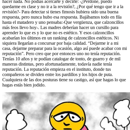
hacer nada. No podías acercarte y decirle: -¿Perdone, puedo
quedarme en clase y no ir a la revisión?, ¿Por qué tengo que ir a la
revisión?- Para detectar si tienes fimosis hubiera sido una buena
respuesta, pero nunca hubo esa respuesta. Bajábamos todo en fila
hasta el matadero y uno pensaba:-Que vergüenza, que calzoncillos
más feos llevo hoy-. Las madres deberían hacer un cursillo para
aprender lo que es y lo que no es estético. Y esos calzoncillos
acabarían los últimos en un ranking de calzoncillos estéticos. Ni
siquiera llegarían a concursar por baja calidad. “Dejarme ir a mi
casa, dejarme preparar para la ocasión, algo así puede acabar con mi
reputación”. Pero creo que por entonces uno no tenía reputación.
Tenías 10 años y te podían catalogar de tonto, de guarro y de mil
maneras distintas, pero afortunadamente, todavía nadie tenía
reputación. La reputación empieza en el instituto, donde tus
compañeros se dividen entre los pardillos y los hijos de puta.
Cualquiera de las dos posturas tiene su castigo, así que hagas lo que
hagas estás bien jodido.