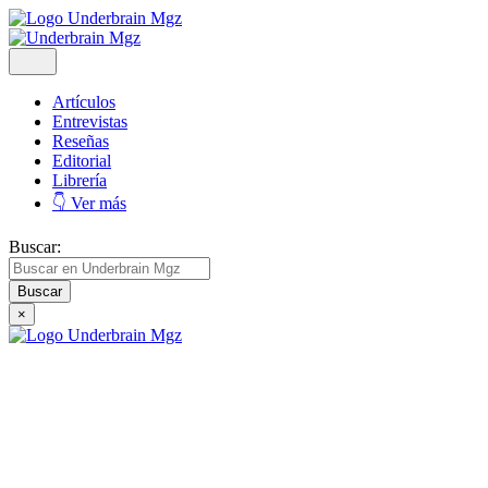
Artículos
Entrevistas
Reseñas
Editorial
Librería
👇 Ver más
Buscar:
×