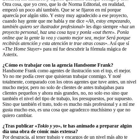
Otra cosa, que yo creo, que lo de Norma Editorial, en realidad,
empezó un poco ahí también. Que se se fijaron en mí porque
aparecía por algún sitio. Y estoy muy agradecido a ese proyecto,
cuando hay gente que me habla y me dice «
Ah, estoy empezando,
también quiero ser ilustrador profesional
» les digo siempre «
haz un
proyecto personal, haz una cosa tuya y ponla «out there». Ponla
online que la gente la vea y cuanto mejor sea, mejor Será porque
recibirás atención y esta atención te trae otras cosas
». Así que sí
«
The Home Stayer
» para mí fue descubrir la fórmula mágica de
Asterix.
¿Cómo es trabajar con la agencia Handsome Frank?
Handsome Frank como agentes de ilustración son el top, el mejor.
Yo no me podía creer que quisieran trabajar conmigo. Y noté
totalmente, comparado con los otros agentes que tuve antes, un nivel
mucho mejor, pero no solo de clientes de antes trabajabas para
clientes pequeños y ahora más grandes, no, no solo eso sino que
también el nivel del tipo de trabajo, los presupuestos, por supuesto.
Sino que también el trato, todo es mucho más profesional y a mí me
gusta mucho eso, es una cosa que agradezco muchísimo y que no
quiero cambiar.
¿Tras publicar «
Tokio y yo
», te has animado a preparar algún
día una obra de cómic más extensa?
Por desgracia, al tener trabajo y encargos de un nivel más alto te