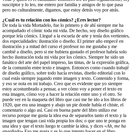
suscriptor y lo leo, me entero por familia y amigos de lo que pasa
pero no culturalmente, digamos, que estoy detrás voy por atrás.
¿Cuál es tu relación con los cómics? ¿Eres lector?
De toda la vida Mortadelo, fue lo primero y de ahí siempre me ha
acompañado el cómic toda mi vida. De hecho, soy diseño gráfico
porque leía cómics. Llegué a la escuela de arte y tenía dos vertientes,
dos especialidades: ilustración o diseño. El primer año empecé en
ilustración y a mitad del curso el profesor no me gustaba y me
cambié a diseño, pero si me hubiera gustado el profesor habría solo
hecho ilustración toda mi vida por los cómics. Siempre he sido un
fanático del arte del papel impreso, las tintas, de la expresión gráfica,
de la comunión entre texto e imagen. Entonces como cuando trabajé
de diseño gráfico, sobre todo hacía revistas, diseño editorial con lo
cual estás siempre jugando entre imagen y texto. Contenido y forma,
y eso se nota en mi trabajo. Creo que es evidente que yo siempre
estoy acostumbrado a pensar, a ver cómo voy a poner el texto en
esta imagen, cómo voy a hacer la relación entre uno y el otro. Se
puede ver en la maqueta del libro que casi me he ido a los libros de
1920, que era una imagen y abajo un pie donde había el chiste, el
comentario o algo así. Casi en buena parte del libro utilizo ese
recurso porque me gusta la idea esa de separarlos tanto el texto y la
imagen que tengan casi vida propia los dos; o que uno te ponga en
una idea y que el texto luego te cambie la idea, y dices «
Ah, me ha
engañado
» Eso me gusta y es lo que intento hacer en el libro