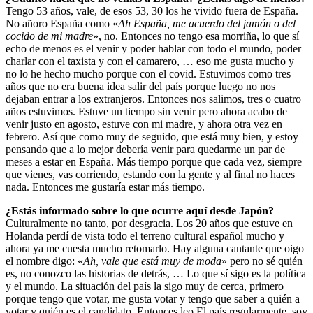
Tengo 53 años, vale, de esos 53, 30 los he vivido fuera de España.
No añoro España como «
Ah España, me acuerdo del jamón o del
cocido de mi madre
», no. Entonces no tengo esa morriña, lo que sí
echo de menos es el venir y poder hablar con todo el mundo, poder
charlar con el taxista y con el camarero, … eso me gusta mucho y
no lo he hecho mucho porque con el covid. Estuvimos como tres
años que no era buena idea salir del país porque luego no nos
dejaban entrar a los extranjeros. Entonces nos salimos, tres o cuatro
años estuvimos. Estuve un tiempo sin venir pero ahora acabo de
venir justo en agosto, estuve con mi madre, y ahora otra vez en
febrero. Así que como muy de seguido, que está muy bien, y estoy
pensando que a lo mejor debería venir para quedarme un par de
meses a estar en España. Más tiempo porque que cada vez, siempre
que vienes, vas corriendo, estando con la gente y al final no haces
nada. Entonces me gustaría estar más tiempo.
¿Estás informado sobre lo que ocurre aquí desde Japón?
Culturalmente no tanto, por desgracia. Los 20 años que estuve en
Holanda perdí de vista todo el terreno cultural español mucho y
ahora ya me cuesta mucho retomarlo. Hay alguna cantante que oigo
el nombre digo: «
Ah, vale que está muy de moda
» pero no sé quién
es, no conozco las historias de detrás, … Lo que sí sigo es la política
y el mundo. La situación del país la sigo muy de cerca, primero
porque tengo que votar, me gusta votar y tengo que saber a quién a
votar y quién es el candidato. Entonces leo El país regularmente, soy