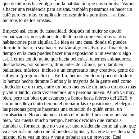
que decidimos hacer algo con la habitación que nos sobraba. Vamos
a hacer una residencia para artistas, también pensamos en hacer un
café pero era muy complicado conseguir los permisos… al final
hicimos lo de los artistas.
Empezó así, como de casualidad, después mi mujer se quedó
embarazada y nos salimos de allí de modo que teníamos ya dos
habitaciones para alquilar. La idea es una casa, donde tú puedes
dormir, trabajar, o sea hacer realizar algo creativo, y al final de tu
tiempo en la casa puedes hacer una exposición o un evento o algo
así. Hemos tenido gente que hacía películas, tenemos animadores,
ilustradores, por supuesto, dibujantes de cómics, pero también
bailarines, músicos, incluso a un empresario muy creativo, gente de
software (programador)… En fin, hemos tenido un poco de todo y
lo hemos hecho durante 5 años y la mayoría de la gente está como
alrededor de un mes, entre un poco menos de un mes o un poco más
y van rulando, cada vez tenemos una persona nueva. Ahora va muy
bien, pero tan bien que estamos ya llenos hasta febrero del 2025, y
como nos lleva tanto tiempo el preparar las exposiciones, el elegir a
las personas porque hacemos una curación de quién entra, un
comisariado. No aceptamos a todo el mundo. Pues como nos va tan
bien, nos cuesta mucho tiempo, hemos decidido que vamos a
cambiar el formato, que no va a ser una residencia como tal sino que
va a ser más un sitio que tú puedes alquilar y hacerte la residencia tú
mismo, tú te vas un mes y vas a trabajar en un proyecto. Está