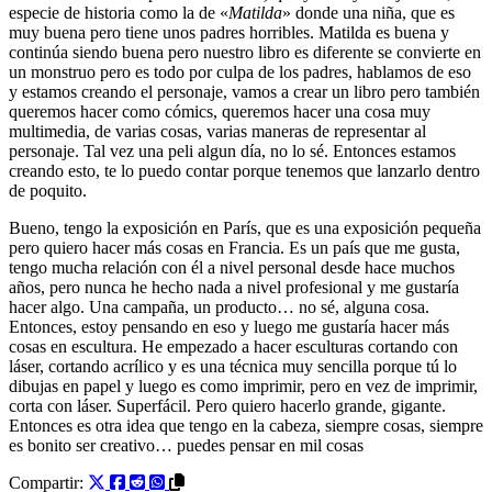
especie de historia como la de «
Matilda
» donde una niña, que es
muy buena pero tiene unos padres horribles. Matilda es buena y
continúa siendo buena pero nuestro libro es diferente se convierte en
un monstruo pero es todo por culpa de los padres, hablamos de eso
y estamos creando el personaje, vamos a crear un libro pero también
queremos hacer como cómics, queremos hacer una cosa muy
multimedia, de varias cosas, varias maneras de representar al
personaje. Tal vez una peli algun día, no lo sé. Entonces estamos
creando esto, te lo puedo contar porque tenemos que lanzarlo dentro
de poquito.
Bueno, tengo la exposición en París, que es una exposición pequeña
pero quiero hacer más cosas en Francia. Es un país que me gusta,
tengo mucha relación con él a nivel personal desde hace muchos
años, pero nunca he hecho nada a nivel profesional y me gustaría
hacer algo. Una campaña, un producto… no sé, alguna cosa.
Entonces, estoy pensando en eso y luego me gustaría hacer más
cosas en escultura. He empezado a hacer esculturas cortando con
láser, cortando acrílico y es una técnica muy sencilla porque tú lo
dibujas en papel y luego es como imprimir, pero en vez de imprimir,
corta con láser. Superfácil. Pero quiero hacerlo grande, gigante.
Entonces es otra idea que tengo en la cabeza, siempre cosas, siempre
es bonito ser creativo… puedes pensar en mil cosas
Compartir: