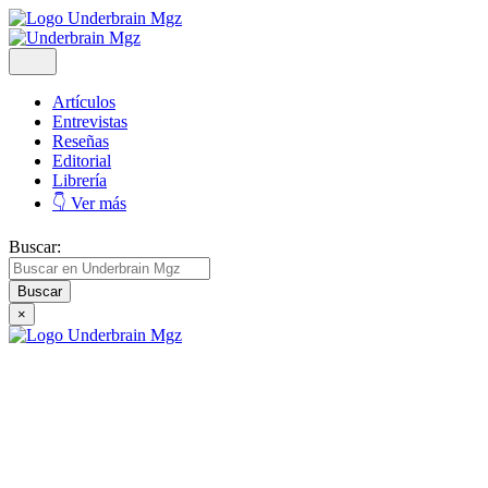
Artículos
Entrevistas
Reseñas
Editorial
Librería
👇 Ver más
Buscar:
×