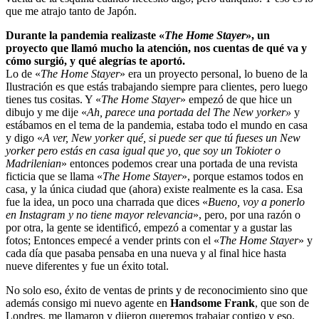
que me atrajo tanto de Japón.
Durante la pandemia realizaste «
The Home Stayer
», un
proyecto que llamó mucho la atención, nos cuentas de qué va y
cómo surgió, y qué alegrías te aportó.
Lo de «
The Home Stayer
» era un proyecto personal, lo bueno de la
Ilustración es que estás trabajando siempre para clientes, pero luego
tienes tus cositas. Y «
The Home Stayer
» empezó de que hice un
dibujo y me dije «
Ah, parece una portada del The New yorker»
y
estábamos en el tema de la pandemia, estaba todo el mundo en casa
y digo «
A ver, New yorker qué, si puede ser que tú fueses un New
yorker pero estás en casa igual que yo, que soy un Tokioter o
Madrilenian
» entonces podemos crear una portada de una revista
ficticia que se llama «
The Home Stayer
», porque estamos todos en
casa, y la única ciudad que (ahora) existe realmente es la casa. Esa
fue la idea, un poco una charrada que dices «
Bueno, voy a ponerlo
en Instagram y no tiene mayor relevancia
», pero, por una razón o
por otra, la gente se identificó, empezó a comentar y a gustar las
fotos; Entonces empecé a vender prints con el «
The Home Stayer
» y
cada día que pasaba pensaba en una nueva y al final hice hasta
nueve diferentes y fue un éxito total.
No solo eso, éxito de ventas de prints y de reconocimiento sino que
además consigo mi nuevo agente en
Handsome Frank
, que son de
Londres, me llamaron y dijeron queremos trabajar contigo y eso.