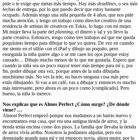
pide o te exige que metas más tiempo. Hay más
deadlines
, o sea más
fechas de entrega, por lo que puedo decir que estoy bastante
ocupado. Además tengo una niña pequeña de 4 años, que nos pide
mucha atención, y tengo un trabajo como director creativo de una
residencia de artistas de creativos en Tokio, lo hago con mi mujer.
Mi mujer lleva la parte del
planning
, el dinero y tal y yo llevo la
parte creativa. Entonces, tengo como tres trabajos así que me queda
poquísimo tiempo para dibujar lo que yo quiera. De vez en cuando
me siento en el sillón con el iPad y dibujo un poquito, pero
enseguida la niña quiere algo o se me caen los ojos porque estoy
cansado… Dibujo mucho menos de lo que me gustaría. Espero que
cuando la niña sea un poco mayor tener más tiempo para mí y, por
fin, poder dibujar otra vez, porque antes de la niña dibujaba
muchísimo más. No ves la tele, no haces ninguna cosa más pero
estás dibujando. Si vas a un café, vas a dibujar y entonces es mucho
más interesante, pero ahora es un poco como [complicado]. Pero
bueno, la niña lo merece.
Nos explicas que es Almos Perfect ¿Cómo surge? ¿De dónde
viene? …
Almost Perfect empezó porque nos mudamos a un barrio nuevo y
encontramos esta casa, que era una antigua tienda de arroz, y la
tienda tenía encima como dos pisos. La familia que llevaba la tienda
de arroz vivía arriba. Nosotros la podíamos alquilar, pero era
demasiado grande para mí y mi entonces novia, ahora mujer, por lo