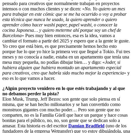
pensado para creativos que normalmente trabajan en proyectos
intensos o con muchos clientes y se dicen: «
No. Yo quiero un mes
para trabajar en este cómic que se me ha ocurrido o voy a probar
esta técnica que nunca he usado, la quiero aprender o quiero
aprender cómo hacer washi paper, papel washi, o conocer la
cocina Japonesa… y quiero meterme ahí porque soy un chef de
Barcelona
» Pues muy bien entonces, esa es la idea, vamos a
cambiar el formato a partir del 2025 y espero que a la gente le guste.
Yo creo que está bien, es que precisamente hemos hecho esto
porque fue lo que yo hice la primera vez que llegué a Tokio. Fui tres
meses y no conocía a nadie, estaba en un apartamento que tenía una
mesa muy pequeña, no podías dibujar bien… y digo: «
Joder, si
hubiera alguien que hubiera montado un apartamento especial
para creativos, creo que habría sido mucho mejor la experiencia
» y
eso es lo que vamos a hacer.
¿Algún proyecto venidero en lo que estés trabajando y al que
no debamos perder la pista?
Elon Musk, Trump, Jeff Bezos: son gente que solo piensa en sí
misma, que se han hecho millonarios y se han convertido como
monstruos gigantes con mucho poder… Pero son gente que no
comparten, no es la Familia Güell que hace un parque y hace cosas
bonitas para el público, no, no, son gente que se dedican solo a
amasar. Esta historia es del escritor
Damian Bradfield
(uno de los
fundadores de la empresa Wetransfer) que yo estoy dibujándola, una