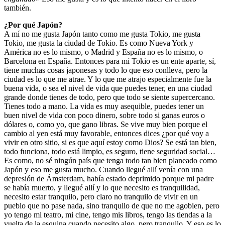
también.
¿Por qué Japón?
A mí no me gusta Japón tanto como me gusta Tokio, me gusta
Tokio, me gusta la ciudad de Tokio. Es como Nueva York y
América no es lo mismo, o Madrid y España no es lo mismo, o
Barcelona en España. Entonces para mí Tokio es un ente aparte, sí,
tiene muchas cosas japonesas y todo lo que eso conlleva, pero la
ciudad es lo que me atrae. Y lo que me atrajo especialmente fue la
buena vida, o sea el nivel de vida que puedes tener, en una ciudad
grande donde tienes de todo, pero que todo se siente supercercano.
Tienes todo a mano. La vida es muy asequible, puedes tener un
buen nivel de vida con poco dinero, sobre todo si ganas euros o
dólares o, como yo, que gano libras. Se vive muy bien porque el
cambio al yen está muy favorable, entonces dices ¿por qué voy a
vivir en otro sitio, si es que aquí estoy como Dios? Se está tan bien,
todo funciona, todo está limpio, es seguro, tiene seguridad social…
Es como, no sé ningún país que tenga todo tan bien planeado como
Japón y eso me gusta mucho. Cuando llegué allí venía con una
depresión de Ámsterdam, había estado deprimido porque mi padre
se había muerto, y llegué allí y lo que necesito es tranquilidad,
necesito estar tranquilo, pero claro no tranquilo de vivir en un
pueblo que no pase nada, sino tranquilo de que no me agobien, pero
yo tengo mi teatro, mi cine, tengo mis libros, tengo las tiendas a la
vuelta de la esquina cuando necesito algo, pero tranquilo. Y eso es lo