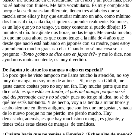
no sé hablar con fluidez. Me falta vocabulario. Es muy complicado
porque la escritura es tan diferente, tienen tres alfabetos que se
mezcla entre ellos y hay que estudiar mínimo un año, como mínimo
dos horas al día, cada día, si quieres aprender realmente. Entonces,
es un lujo que yo no tengo, ya estoy contento si puedo dibujar 15
minutos al día. Imagínate dos horas, no las tengo. Me cuesta mucho,
lo que me pasa ahora es que como tengo a la niña de 4 años que
desde que nació está hablando en japonés con su madre, pues estoy
aprendiendo mucho gracias a ella. Cuando no sé una cosa se la
pregunto «
Tomo ¿cómo se dice esto en japonés?
» y me lo dice, nos
ayudamos mutuamentente, es muy divertido.
De Japón ¿te atrae los mangas o algo en especial?
Lo poco que he visto tampoco me llama mucho la atención, no soy
muy de manga, no soy muy de anime… Sí, me gusta Ghibli, me
gusta cuatro cositas pero no soy tan fan. Hay mucha gente que me
dice «
Ah, es que estás en Japón, el país del manga porque no sé
qué del personaje este y no sé qué
» pues no tengo ni idea, no sé de
qué me estás hablando. Y de hecho, voy a la tienda a mirar libros y
acabo siempre en libros antiguos, que son los que me gustan, y nada
de lo nuevo porque no me pierdo, me pierdo mucho. Hay
demasiado, además, es que hay muchísimo manga, es gigante, y
tienes todas estas clases de mangas, de temáticas.
¿Cuánto hacía que no venías a España? ¿Echas algo de menos?