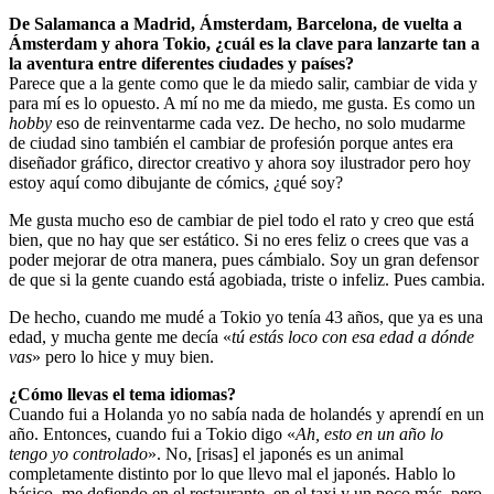
De Salamanca a Madrid, Ámsterdam, Barcelona, de vuelta a
Ámsterdam y ahora Tokio, ¿cuál es la clave para lanzarte tan a
la aventura entre diferentes ciudades y países?
Parece que a la gente como que le da miedo salir, cambiar de vida y
para mí es lo opuesto. A mí no me da miedo, me gusta. Es como un
hobby
eso de reinventarme cada vez. De hecho, no solo mudarme
de ciudad sino también el cambiar de profesión porque antes era
diseñador gráfico, director creativo y ahora soy ilustrador pero hoy
estoy aquí como dibujante de cómics, ¿qué soy?
Me gusta mucho eso de cambiar de piel todo el rato y creo que está
bien, que no hay que ser estático. Si no eres feliz o crees que vas a
poder mejorar de otra manera, pues cámbialo. Soy un gran defensor
de que si la gente cuando está agobiada, triste o infeliz. Pues cambia.
De hecho, cuando me mudé a Tokio yo tenía 43 años, que ya es una
edad, y mucha gente me decía «
tú estás loco con esa edad a dónde
vas
» pero lo hice y muy bien.
¿Cómo llevas el tema idiomas?
Cuando fui a Holanda yo no sabía nada de holandés y aprendí en un
año. Entonces, cuando fui a Tokio digo «
Ah, esto en un año lo
tengo yo controlado
». No, [risas] el japonés es un animal
completamente distinto por lo que llevo mal el japonés. Hablo lo
básico, me defiendo en el restaurante, en el taxi y un poco más, pero