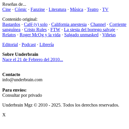
Reseñas de...
Cine
·
Cómic
·
Fanzine
·
Literatura
·
Música
·
Teatro
·
TV
Contenido original:
Bastardos
·
Café (y) solo
·
California anestesia
·
Channel
·
Corriente
sanguínea
·
Cristo Rules
·
FTW
·
La siesta del borrego salvaje
·
Relatos
·
Roger McOg y la vida
·
Salgado unmasked
·
Viñetas
Editorial
·
Podcast
·
Librería
Sobre Underbrain
Nace el 21 de Febrero del 2010...
Contacto
info@underbrain.com
Para envíos:
Consultar por privado
Underbrain Mgz © 2010 - 2025. Todos los derechos reservados.
X