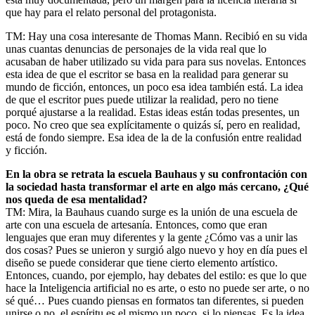
que hay para el relato personal del protagonista.
TM: Hay una cosa interesante de Thomas Mann. Recibió en su vida
unas cuantas denuncias de personajes de la vida real que lo
acusaban de haber utilizado su vida para para sus novelas. Entonces
esta idea de que el escritor se basa en la realidad para generar su
mundo de ficción, entonces, un poco esa idea también está. La idea
de que el escritor pues puede utilizar la realidad, pero no tiene
porqué ajustarse a la realidad. Estas ideas están todas presentes, un
poco. No creo que sea explícitamente o quizás sí, pero en realidad,
está de fondo siempre. Esa idea de la de la confusión entre realidad
y ficción.
En la obra se retrata la escuela Bauhaus y su confrontación con
la sociedad hasta transformar el arte en algo más cercano, ¿Qué
nos queda de esa mentalidad?
TM: Mira, la Bauhaus cuando surge es la unión de una escuela de
arte con una escuela de artesanía. Entonces, como que eran
lenguajes que eran muy diferentes y la gente ¿Cómo vas a unir las
dos cosas? Pues se unieron y surgió algo nuevo y hoy en día pues el
diseño se puede considerar que tiene cierto elemento artístico.
Entonces, cuando, por ejemplo, hay debates del estilo: es que lo que
hace la Inteligencia artificial no es arte, o esto no puede ser arte, o no
sé qué… Pues cuando piensas en formatos tan diferentes, si pueden
unirse o no, el espíritu es el mismo un poco, si lo piensas. Es la idea