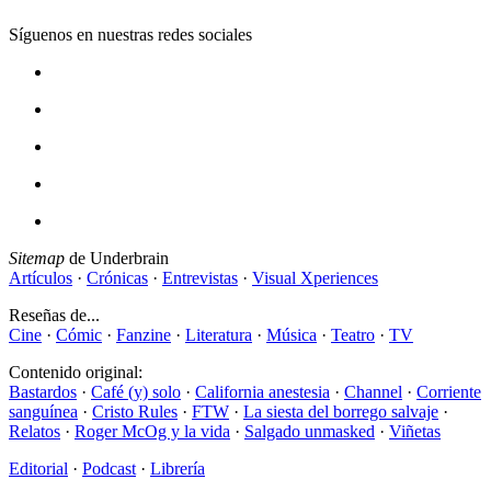
Síguenos en nuestras redes sociales
Sitemap
de Underbrain
Artículos
·
Crónicas
·
Entrevistas
·
Visual Xperiences
Reseñas de...
Cine
·
Cómic
·
Fanzine
·
Literatura
·
Música
·
Teatro
·
TV
Contenido original:
Bastardos
·
Café (y) solo
·
California anestesia
·
Channel
·
Corriente
sanguínea
·
Cristo Rules
·
FTW
·
La siesta del borrego salvaje
·
Relatos
·
Roger McOg y la vida
·
Salgado unmasked
·
Viñetas
Editorial
·
Podcast
·
Librería