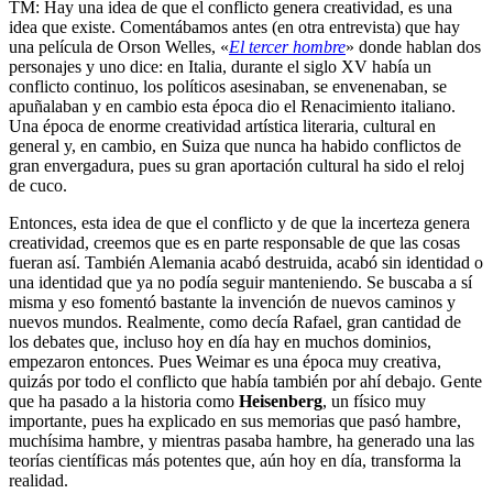
TM: Hay una idea de que el conflicto genera creatividad, es una
idea que existe. Comentábamos antes (en otra entrevista) que hay
una película de Orson Welles, «
El tercer hombre
» donde hablan dos
personajes y uno dice: en Italia, durante el siglo XV había un
conflicto continuo, los políticos asesinaban, se envenenaban, se
apuñalaban y en cambio esta época dio el Renacimiento italiano.
Una época de enorme creatividad artística literaria, cultural en
general y, en cambio, en Suiza que nunca ha habido conflictos de
gran envergadura, pues su gran aportación cultural ha sido el reloj
de cuco.
Entonces, esta idea de que el conflicto y de que la incerteza genera
creatividad, creemos que es en parte responsable de que las cosas
fueran así. También Alemania acabó destruida, acabó sin identidad o
una identidad que ya no podía seguir manteniendo. Se buscaba a sí
misma y eso fomentó bastante la invención de nuevos caminos y
nuevos mundos. Realmente, como decía Rafael, gran cantidad de
los debates que, incluso hoy en día hay en muchos dominios,
empezaron entonces. Pues Weimar es una época muy creativa,
quizás por todo el conflicto que había también por ahí debajo. Gente
que ha pasado a la historia como
Heisenberg
, un físico muy
importante, pues ha explicado en sus memorias que pasó hambre,
muchísima hambre, y mientras pasaba hambre, ha generado una las
teorías científicas más potentes que, aún hoy en día, transforma la
realidad.