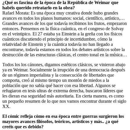
¿Qué os fascina de la época de la República de Weimar que
habéis querido retratarlo en la obra?
Rafael Morata: Es una época muy creativa donde hubo grandes
avances en todos los planos humanos: social, científico, artístico,…
Grandes avances de los que todavía recibimos los frutos, empezaron
entonces. Pensemos en la física cuántica, en el congreso de Solvay
en el veintipico. El 27 estaba ya Einstein a la greña con los físicos
cuánticos discutiendo el principio de incertidumbre, cómo la
relatividad de Einstein y la cuántica todavía no han llegado a
encontrarse, todavía estamos en todos los debates artísticos sobre la
destrucción de las estructuras clásicas, el centro tonal en la música…
Todos los los cánones, digamos estéticos clásicos, se vinieron abajo
ya en Weimar. Socialmente la irrupción de una democracia después
de un régimen imperialista y la consecución de libertades que
comporta, creó al mismo tiempo un montón de miedos a la
población que no sabía qué hacer con esa libertad. Algunos se
refugiaron en tesis ultras de extrema derecha, buscaron líderes que
les dieran esa seguridad más autoritaria. En cierta manera, es como
un pequeño resumen de lo que nos vamos encontrar durante el siglo
XX.
El cómic refleja cómo en esa época entre guerras surgieron los
mayores avances filósofos, teóricos, artísticos y más.. ¿a qué
creéis que es debido?