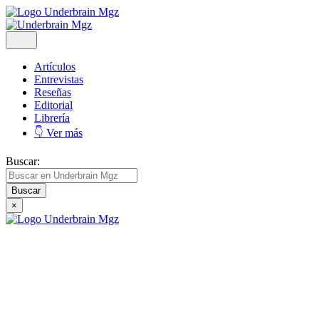
Artículos
Entrevistas
Reseñas
Editorial
Librería
👇 Ver más
Buscar:
×