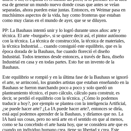
esa de generar un mundo nuevo donde cosas que antes se veían
separadas, ahora pueden estar juntas. Entonces, en Weimar pasa en
muchísimos aspectos de la vida, hay como fronteras que estaban
como muy claras en el mundo de ayer, que se se diluyen.
PP: La Bauhaus intentó unir y lo logró durante unos años: arte y
técnica. El arte «burgués», si se quiere decir así, el pintor autónomo
con la técnica. La técnica de construcción, la técnica de materiales,
la técnica Industrial… cuando consiguió este equilibrio, que es la
época dorada de la Bauhaus, fue cuando floreció el diseño
Industrial. Todos tenemos desde entonces, a través de Ikea, diseño
Industrial en casa y en todas partes. Esto fue un invento de la
Bauhaus.
Este equilibrio se rompió y en la última fase de la Bauhaus se ignoró
el arte, se arrinconó, los grandes artistas que estaban enseñando en la
Bauhaus se fueron marchando poco a poco y solo quedó un
planteamiento técnico, el puro cálculo, cálculo para construir, es
decir, se perdió el equilibrio con la técnica. ¿Cómo lo podemos
traducir a hoy?, por ejemplo se plantea con la inteligencia Artificial,
¿se puede hacer arte? ¿La IA puede hacer arte?, entonces se diría,
está aquí podemos aprender de la Bauhaus, y diríamos que no. La
IA hará sus cosas, pero no será arte en el sentido en que al menos,
como se ha concebido el arte hasta hoy, que se considera arte que es
cuando un individuo humano crea, tiene su libertad y crea. Este