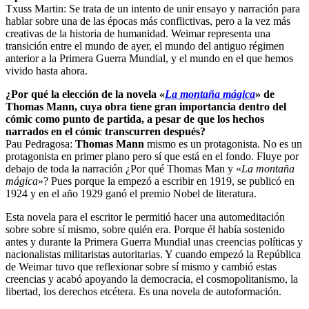
Txuss Martin: Se trata de un intento de unir ensayo y narración para
hablar sobre una de las épocas más conflictivas, pero a la vez más
creativas de la historia de humanidad. Weimar representa una
transición entre el mundo de ayer, el mundo del antiguo régimen
anterior a la Primera Guerra Mundial, y el mundo en el que hemos
vivido hasta ahora.
¿Por qué la elección de la novela «
La montaña mágica
» de
Thomas Mann, cuya obra tiene gran importancia dentro del
cómic como punto de partida, a pesar de que los hechos
narrados en el cómic transcurren después?
Pau Pedragosa:
Thomas Mann
mismo es un protagonista. No es un
protagonista en primer plano pero sí que está en el fondo. Fluye por
debajo de toda la narración ¿Por qué Thomas Man y «
La montaña
mágica
»? Pues porque la empezó a escribir en 1919, se publicó en
1924 y en el año 1929 ganó el premio Nobel de literatura.
Esta novela para el escritor le permitió hacer una automeditación
sobre sobre sí mismo, sobre quién era. Porque él había sostenido
antes y durante la Primera Guerra Mundial unas creencias políticas y
nacionalistas militaristas autoritarias. Y cuando empezó la República
de Weimar tuvo que reflexionar sobre sí mismo y cambió estas
creencias y acabó apoyando la democracia, el cosmopolitanismo, la
libertad, los derechos etcétera. Es una novela de autoformación.