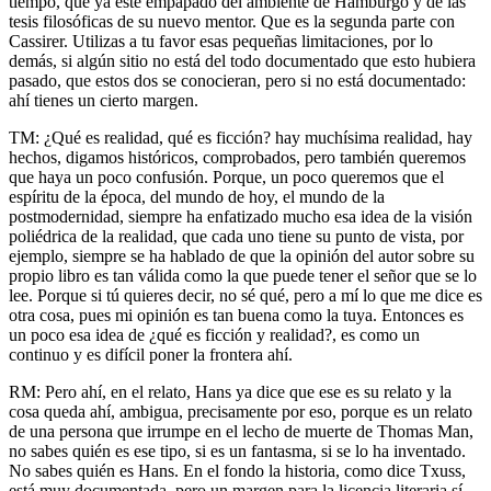
tiempo, que ya esté empapado del ambiente de Hamburgo y de las
tesis filosóficas de su nuevo mentor. Que es la segunda parte con
Cassirer. Utilizas a tu favor esas pequeñas limitaciones, por lo
demás, si algún sitio no está del todo documentado que esto hubiera
pasado, que estos dos se conocieran, pero si no está documentado:
ahí tienes un cierto margen.
TM: ¿Qué es realidad, qué es ficción? hay muchísima realidad, hay
hechos, digamos históricos, comprobados, pero también queremos
que haya un poco confusión. Porque, un poco queremos que el
espíritu de la época, del mundo de hoy, el mundo de la
postmodernidad, siempre ha enfatizado mucho esa idea de la visión
poliédrica de la realidad, que cada uno tiene su punto de vista, por
ejemplo, siempre se ha hablado de que la opinión del autor sobre su
propio libro es tan válida como la que puede tener el señor que se lo
lee. Porque si tú quieres decir, no sé qué, pero a mí lo que me dice es
otra cosa, pues mi opinión es tan buena como la tuya. Entonces es
un poco esa idea de ¿qué es ficción y realidad?, es como un
continuo y es difícil poner la frontera ahí.
RM: Pero ahí, en el relato, Hans ya dice que ese es su relato y la
cosa queda ahí, ambigua, precisamente por eso, porque es un relato
de una persona que irrumpe en el lecho de muerte de Thomas Man,
no sabes quién es ese tipo, si es un fantasma, si se lo ha inventado.
No sabes quién es Hans. En el fondo la historia, como dice Txuss,
está muy documentada, pero un margen para la licencia literaria sí