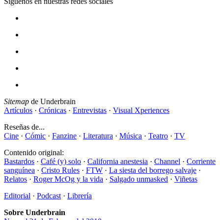
Síguenos en nuestras redes sociales
Sitemap
de Underbrain
Artículos
·
Crónicas
·
Entrevistas
·
Visual Xperiences
Reseñas de...
Cine
·
Cómic
·
Fanzine
·
Literatura
·
Música
·
Teatro
·
TV
Contenido original:
Bastardos
·
Café (y) solo
·
California anestesia
·
Channel
·
Corriente
sanguínea
·
Cristo Rules
·
FTW
·
La siesta del borrego salvaje
·
Relatos
·
Roger McOg y la vida
·
Salgado unmasked
·
Viñetas
Editorial
·
Podcast
·
Librería
Sobre Underbrain