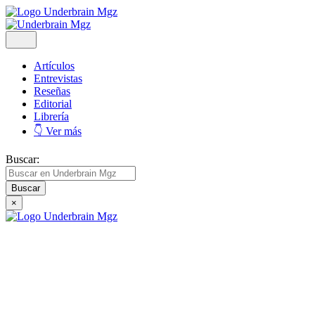
Artículos
Entrevistas
Reseñas
Editorial
Librería
👇 Ver más
Buscar:
×