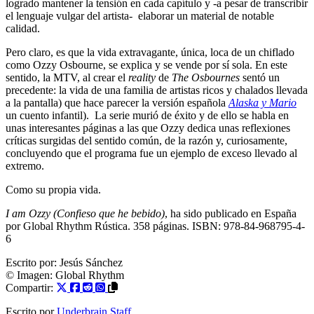
logrado mantener la tensión en cada capítulo y -a pesar de transcribir
el lenguaje vulgar del artista- elaborar un material de notable
calidad.
Pero claro, es que la vida extravagante, única, loca de un chiflado
como Ozzy Osbourne, se explica y se vende por sí sola. En este
sentido, la MTV, al crear el
reality
de
The Osbournes
sentó un
precedente: la vida de una familia de artistas ricos y chalados llevada
a la pantalla) que hace parecer la versión española
Alaska y Mario
un cuento infantil). La serie murió de éxito y de ello se habla en
unas interesantes páginas a las que Ozzy dedica unas reflexiones
críticas surgidas del sentido común, de la razón y, curiosamente,
concluyendo que el programa fue un ejemplo de exceso llevado al
extremo.
Como su propia vida.
I am Ozzy (Confieso que he bebido)
, ha sido publicado en España
por Global Rhythm Rústica. 358 páginas. ISBN: 978-84-968795-4-
6
Escrito por:
Jesús Sánchez
© Imagen:
Global Rhythm
Compartir:
Escrito por
Underbrain Staff