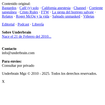
Contenido original:
Bastardos
·
Café (y) solo
·
California anestesia
·
Channel
·
Corriente
sanguínea
·
Cristo Rules
·
FTW
·
La siesta del borrego salvaje
·
Relatos
·
Roger McOg y la vida
·
Salgado unmasked
·
Viñetas
Editorial
·
Podcast
·
Librería
Sobre Underbrain
Nace el 21 de Febrero del 2010...
Contacto
info@underbrain.com
Para envíos:
Consultar por privado
Underbrain Mgz © 2010 - 2025. Todos los derechos reservados.
X