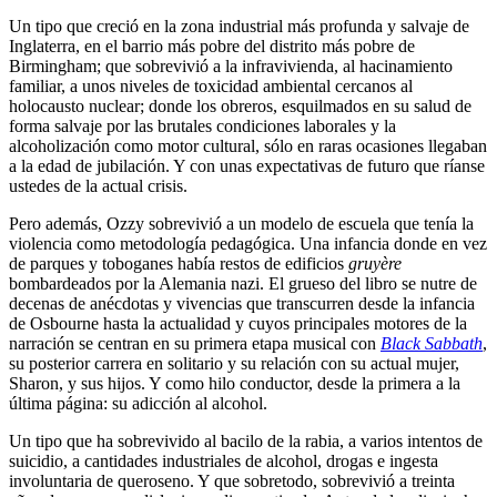
Un tipo que creció en la zona industrial más profunda y salvaje de
Inglaterra, en el barrio más pobre del distrito más pobre de
Birmingham; que sobrevivió a la infravivienda, al hacinamiento
familiar, a unos niveles de toxicidad ambiental cercanos al
holocausto nuclear; donde los obreros, esquilmados en su salud de
forma salvaje por las brutales condiciones laborales y la
alcoholización como motor cultural, sólo en raras ocasiones llegaban
a la edad de jubilación. Y con unas expectativas de futuro que ríanse
ustedes de la actual crisis.
Pero además, Ozzy sobrevivió a un modelo de escuela que tenía la
violencia como metodología pedagógica. Una infancia donde en vez
de parques y toboganes había restos de edificios
gruyère
bombardeados por la Alemania nazi. El grueso del libro se nutre de
decenas de anécdotas y vivencias que transcurren desde la infancia
de Osbourne hasta la actualidad y cuyos principales motores de la
narración se centran en su primera etapa musical con
Black Sabbath
,
su posterior carrera en solitario y su relación con su actual mujer,
Sharon, y sus hijos. Y como hilo conductor, desde la primera a la
última página: su adicción al alcohol.
Un tipo que ha sobrevivido al bacilo de la rabia, a varios intentos de
suicidio, a cantidades industriales de alcohol, drogas e ingesta
involuntaria de queroseno. Y que sobretodo, sobrevivió a treinta