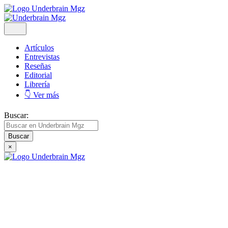
Artículos
Entrevistas
Reseñas
Editorial
Librería
👇 Ver más
Buscar:
×