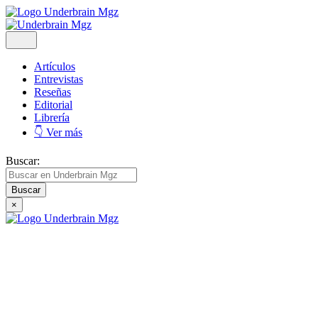
Artículos
Entrevistas
Reseñas
Editorial
Librería
👇 Ver más
Buscar:
×