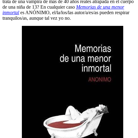
trata de una vampira de más de 40 años reales atrapada en el cuerpo
de una niña de 13? En cualquier caso
Memorias de una menor
inmortal
es ANÓNIMO, el/la/los/las autor/a/es/as pueden respirar
tranquilos/as, aunque tal vez yo no.