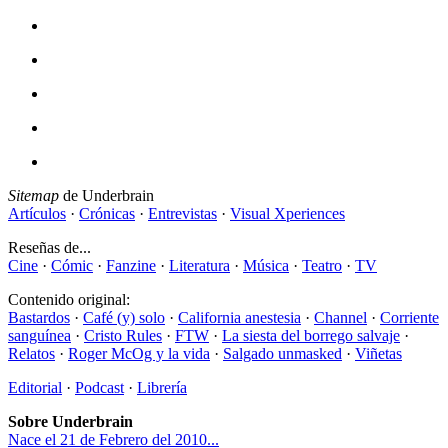
Sitemap
de Underbrain
Artículos
·
Crónicas
·
Entrevistas
·
Visual Xperiences
Reseñas de...
Cine
·
Cómic
·
Fanzine
·
Literatura
·
Música
·
Teatro
·
TV
Contenido original:
Bastardos
·
Café (y) solo
·
California anestesia
·
Channel
·
Corriente
sanguínea
·
Cristo Rules
·
FTW
·
La siesta del borrego salvaje
·
Relatos
·
Roger McOg y la vida
·
Salgado unmasked
·
Viñetas
Editorial
·
Podcast
·
Librería
Sobre Underbrain
Nace el 21 de Febrero del 2010...