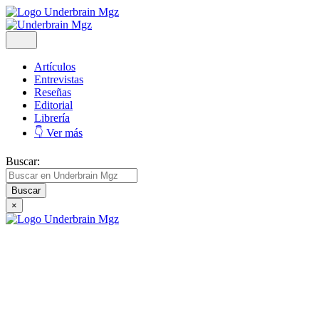
Artículos
Entrevistas
Reseñas
Editorial
Librería
👇 Ver más
Buscar:
×