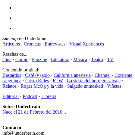
Sitemap
de Underbrain
Artículos
·
Crónicas
·
Entrevistas
·
Visual Xperiences
Reseñas de...
Cine
·
Cómic
·
Fanzine
·
Literatura
·
Música
·
Teatro
·
TV
Contenido original:
Bastardos
·
Café (y) solo
·
California anestesia
·
Channel
·
Corriente
sanguínea
·
Cristo Rules
·
FTW
·
La siesta del borrego salvaje
·
Relatos
·
Roger McOg y la vida
·
Salgado unmasked
·
Viñetas
Editorial
·
Podcast
·
Librería
Sobre Underbrain
Nace el 21 de Febrero del 2010...
Contacto
info@underbrain.com