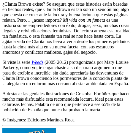
¿Clarita Brown existe? Se asegura que estas historias están basadas
en hechos reales, que Clarita Brown es tan solo un seudónimo, algo
que cuesta de creer ante la locura y buena fortuna que estas páginas
relatan. Pero… ¿acaso importa?
Mi vida con un fumeta
es una
historia sobre emprendedores con éxito, drogas, sexo, muchas cosas
ilegales y reivindicaciones feministas. De lectura amena esta realidad
tan fantástica, o esta fantasía tan real se nos hace hasta corta. La
agitada vida de Clarita nos lleva a verla desde los primeros peldaños
hasta la cima más alta en su nueva faceta, con sus escarceos
amorosos y conflictos mafiosos, gajes del negocio.
Si viste la serie
Weeds
(2005-2012) protagonizada por Mary-Louise
Parker y, como yo, te enganchaste a su disparato argumento que
pasa de creíble a increíble, sin duda apreciarás las desventuras de
Clarita Brown conociendo los pormenores de la conocida planta de
la alegría en un entorno más cercano al estar ambientada en España.
A destacar las geniales ilustraciones de Cristobal Fortúñez que hacen
mucho más disfrutable esta recomendada lectura, ideal para estas
calurosas fechas. Palabra de uno que pertenece a ese 65% de la
población de España que nunca ha probado la maría.
© Imágenes: Ediciones Martínez Roca