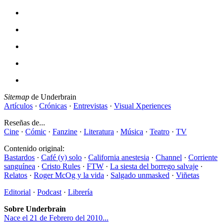
Sitemap
de Underbrain
Artículos
·
Crónicas
·
Entrevistas
·
Visual Xperiences
Reseñas de...
Cine
·
Cómic
·
Fanzine
·
Literatura
·
Música
·
Teatro
·
TV
Contenido original:
Bastardos
·
Café (y) solo
·
California anestesia
·
Channel
·
Corriente
sanguínea
·
Cristo Rules
·
FTW
·
La siesta del borrego salvaje
·
Relatos
·
Roger McOg y la vida
·
Salgado unmasked
·
Viñetas
Editorial
·
Podcast
·
Librería
Sobre Underbrain
Nace el 21 de Febrero del 2010...