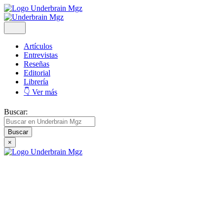
Artículos
Entrevistas
Reseñas
Editorial
Librería
👇 Ver más
Buscar:
×