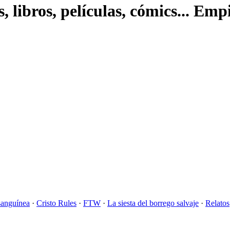
s, libros, películas, cómics... Em
sanguínea
·
Cristo Rules
·
FTW
·
La siesta del borrego salvaje
·
Relatos