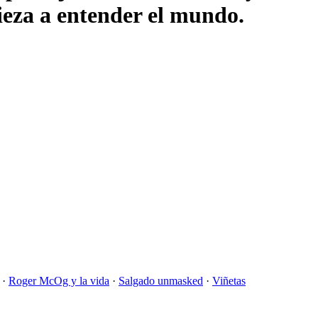
pieza a entender el mundo.
·
Roger McOg y la vida
·
Salgado unmasked
·
Viñetas