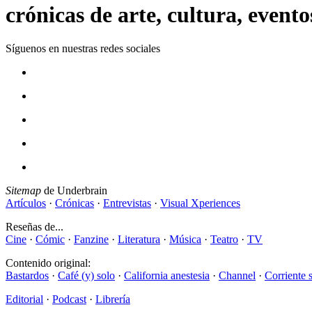
crónicas de arte, cultura, evento
Síguenos en nuestras redes sociales
Sitemap
de Underbrain
Artículos
·
Crónicas
·
Entrevistas
·
Visual Xperiences
Reseñas de...
Cine
·
Cómic
·
Fanzine
·
Literatura
·
Música
·
Teatro
·
TV
Contenido original:
Bastardos
·
Café (y) solo
·
California anestesia
·
Channel
·
Corriente 
Editorial
·
Podcast
·
Librería