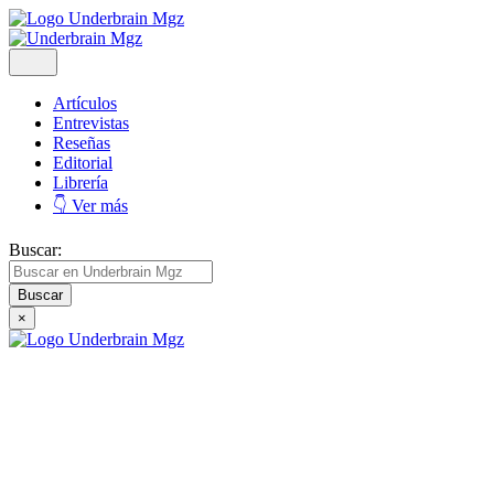
Artículos
Entrevistas
Reseñas
Editorial
Librería
👇 Ver más
Buscar:
×